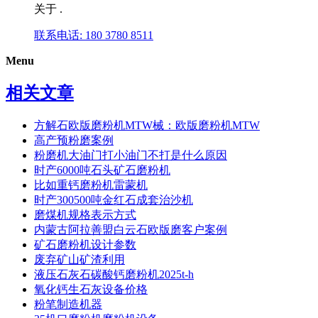
关于 .
联系电话: 180 3780 8511
Menu
相关文章
方解石欧版磨粉机MTW械：欧版磨粉机MTW
高产预粉磨案例
粉磨机大油门打小油门不打是什么原因
时产6000吨石头矿石磨粉机
比如重钙磨粉机雷蒙机
时产300500吨金红石成套治沙机
磨煤机规格表示方式
内蒙古阿拉善盟白云石欧版磨客户案例
矿石磨粉机设计参数
废弃矿山矿渣利用
液压石灰石碳酸钙磨粉机2025t-h
氧化钙生石灰设备价格
粉笔制造机器