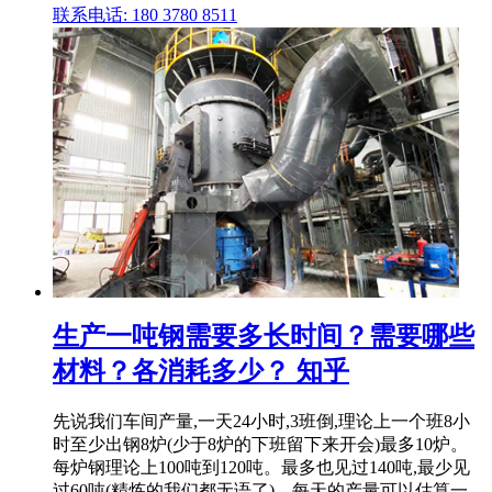
联系电话: 180 3780 8511
生产一吨钢需要多长时间？需要哪些
材料？各消耗多少？ 知乎
先说我们车间产量,一天24小时,3班倒,理论上一个班8小
时至少出钢8炉(少于8炉的下班留下来开会)最多10炉。
每炉钢理论上100吨到120吨。最多也见过140吨,最少见
过60吨(精炼的我们都无语了)。每天的产量可以估算一