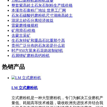
35机口磨粉机磨粉机设备
整套紫高岭土石灰石制粉生产线价格
本溪市石膏粉厂地址 世界工厂网
石灰石碳酸钙磨粉机尺寸湖南高岭土
混泥土砂石分离经济效益
雷蒙磨维修规程
矿用滑石t价格
去蒙古采矿
生石灰锌矿和重晶石比重那个高
贵州广泛分布的石灰岩是什么岩
时产950方莫来石花岗岩制砂机
石屑锂矿磨粉高钙粉机
热销产品
LM 立式磨粉机
立式磨粉机是一种大型磨粉机，专门为解决工业磨机产
量低、耗能高等技术难题，吸收欧洲先进技术并结合我