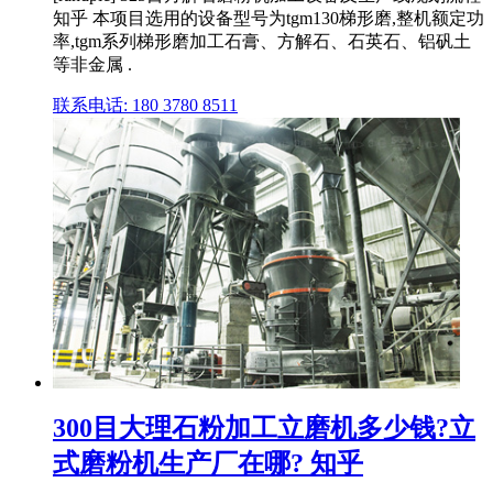
知乎 本项目选用的设备型号为tgm130梯形磨,整机额定功
率,tgm系列梯形磨加工石膏、方解石、石英石、铝矾土
等非金属 .
联系电话: 180 3780 8511
300目大理石粉加工立磨机多少钱?立
式磨粉机生产厂在哪? 知乎