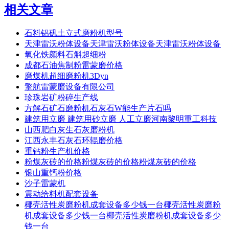
相关文章
石料铝矾土立式磨粉机型号
天津雷沃粉体设备天津雷沃粉体设备天津雷沃粉体设备
氧化铁颜料石斛超细粉
成都石油焦制粉雷蒙磨价格
磨煤机超细磨粉机3Dyn
擎航雷蒙磨设备有限公司
珍珠岩矿粉碎生产线
方解石矿石磨粉机石灰石W能生产片石吗
建筑用立磨 建筑用砂立磨 人工立磨河南黎明重工科技
山西肥白灰生石灰磨粉机
江西永丰石灰石环辊磨价格
重钙粉生产机价格
粉煤灰砖的价格粉煤灰砖的价格粉煤灰砖的价格
银山重钙粉价格
沙子雷蒙机
震动给料机配套设备
椰壳活性炭磨粉机成套设备多少钱一台椰壳活性炭磨粉
机成套设备多少钱一台椰壳活性炭磨粉机成套设备多少
钱一台