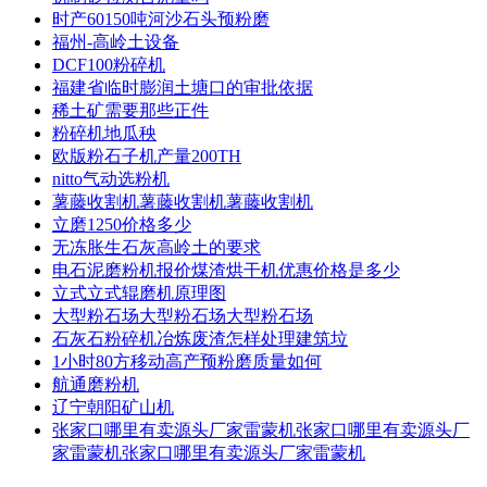
时产60150吨河沙石头预粉磨
福州-高岭土设备
DCF100粉碎机
福建省临时膨润土塘口的审批依据
稀土矿需要那些正件
粉碎机地瓜秧
欧版粉石子机产量200TH
nitto气动选粉机
薯藤收割机薯藤收割机薯藤收割机
立磨1250价格多少
无冻胀生石灰高岭土的要求
电石泥磨粉机报价煤渣烘干机优惠价格是多少
立式立式辊磨机原理图
大型粉石场大型粉石场大型粉石场
石灰石粉碎机冶炼废渣怎样处理建筑垃
1小时80方移动高产预粉磨质量如何
航通磨粉机
辽宁朝阳矿山机
张家口哪里有卖源头厂家雷蒙机张家口哪里有卖源头厂
家雷蒙机张家口哪里有卖源头厂家雷蒙机