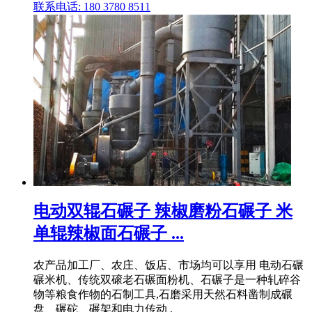
联系电话: 180 3780 8511
电动双辊石碾子 辣椒磨粉石碾子 米
单辊辣椒面石碾子 ...
农产品加工厂、农庄、饭店、市场均可以享用 电动石碾
碾米机、传统双磙老石碾面粉机、石碾子是一种轧碎谷
物等粮食作物的石制工具,石磨采用天然石料凿制成碾
盘、碾砣、碾架和电力传动 .