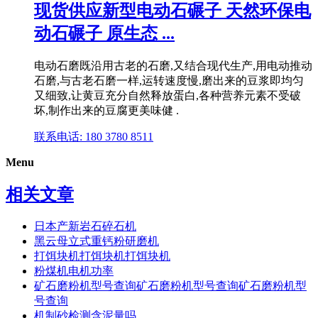
现货供应新型电动石碾子 天然环保电
动石碾子 原生态 ...
电动石磨既沿用古老的石磨,又结合现代生产,用电动推动
石磨,与古老石磨一样,运转速度慢,磨出来的豆浆即均匀
又细致,让黄豆充分自然释放蛋白,各种营养元素不受破
坏,制作出来的豆腐更美味健 .
联系电话: 180 3780 8511
Menu
相关文章
日本产新岩石碎石机
黑云母立式重钙粉研磨机
打饵块机打饵块机打饵块机
粉煤机电机功率
矿石磨粉机型号查询矿石磨粉机型号查询矿石磨粉机型
号查询
机制砂检测含泥量吗