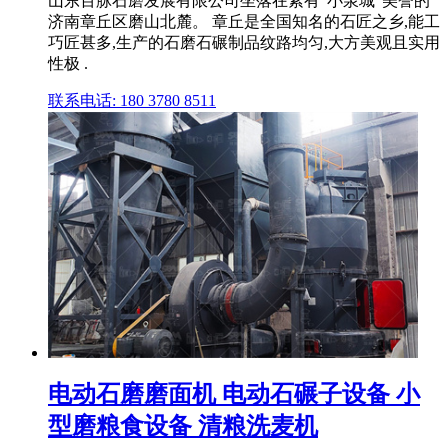
山东百脉石磨发展有限公司坐落在素有"小泉城"美誉的
济南章丘区磨山北麓。 章丘是全国知名的石匠之乡,能工
巧匠甚多,生产的石磨石碾制品纹路均匀,大方美观且实用
性极 .
联系电话: 180 3780 8511
电动石磨磨面机 电动石碾子设备 小
型磨粮食设备 清粮洗麦机