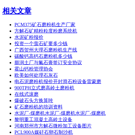
相关文章
PCM375矿石磨粉机生产厂家
方解石矿精粉粒度粉磨系统机
水泥矿粉报价
投资一个萤石矿要多少钱
广西贺州大理石磨粉机生产线
碳酸钙高钙石磨粉机多少钱
膨润土厂与氟石膏签订安全协议
霍山钙粉管理协会
欧美如何处理石灰石
电石泥磨粉机报价开封滑石粉设备雷蒙磨
900TPH立式磨高岭土磨粉机
在线式滚磨
爆破石头方换算吨
矿石磨粉机的培训资料
水泥厂-煤磨机水泥厂-煤磨机水泥厂-煤磨机
黎明重工混凝土高岭土设备
河南郑州市方解石微粉加工设备图片
PCL900A媒矸石卵石制沙机