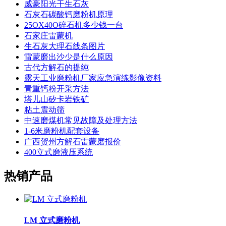
威豪阳光干生石灰
石灰石碳酸钙磨粉机原理
25OX40O碎石机多少钱一台
石家庄雷蒙机
生石灰大理石线条图片
雷蒙磨出沙少是什么原因
古代方解石的提纯
露天工业磨粉机厂家应急演练影像资料
青重钙粉开采方法
塔儿山矽卡岩铁矿
粘土震动筛
中速磨煤机常见故障及处理方法
1-6米磨粉机配套设备
广西贺州方解石雷蒙磨报价
400立式磨液压系统
热销产品
LM 立式磨粉机