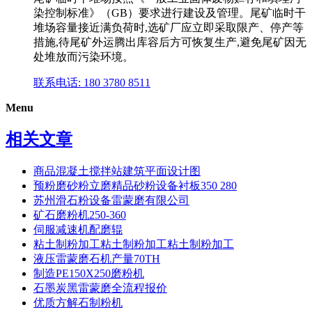
染控制标准》（GB）要求进行建设及管理。尾矿临时干
堆场容量接近满负荷时,选矿厂应立即采取限产、停产等
措施,待尾矿外运腾出库容后方可恢复生产,避免尾矿因无
处堆放而污染环境。
联系电话: 180 3780 8511
Menu
相关文章
商品混凝土搅拌站建筑平面设计图
预粉磨砂粉立磨精品砂粉设备衬板350 280
苏州滑石粉设备雷蒙磨有限公司
矿石磨粉机250-360
伺服减速机配磨辊
粘土制粉加工粘土制粉加工粘土制粉加工
液压雷蒙磨石机产量70TH
制造PE150X250磨粉机
石墨炭黑雷蒙磨全流程报价
优质方解石制粉机