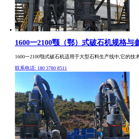
1600一2100颚（鄂）式破石机规格与
1600一2100颚式破石机适用于大型石料生产线中,它的技术
联系电话: 180 3780 8511