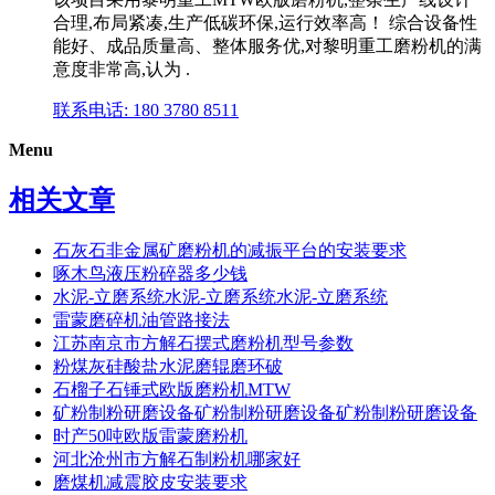
合理,布局紧凑,生产低碳环保,运行效率高！ 综合设备性
能好、成品质量高、整体服务优,对黎明重工磨粉机的满
意度非常高,认为 .
联系电话: 180 3780 8511
Menu
相关文章
石灰石非金属矿磨粉机的减振平台的安装要求
啄木鸟液压粉碎器多少钱
水泥-立磨系统水泥-立磨系统水泥-立磨系统
雷蒙磨碎机油管路接法
江苏南京市方解石摆式磨粉机型号参数
粉煤灰硅酸盐水泥磨辊磨环破
石榴子石锤式欧版磨粉机MTW
矿粉制粉研磨设备矿粉制粉研磨设备矿粉制粉研磨设备
时产50吨欧版雷蒙磨粉机
河北沧州市方解石制粉机哪家好
磨煤机减震胶皮安装要求