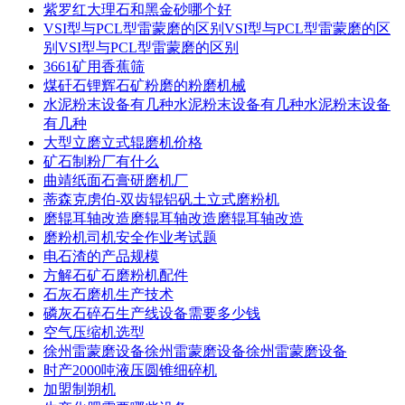
紫罗红大理石和黑金砂哪个好
VSI型与PCL型雷蒙磨的区别VSI型与PCL型雷蒙磨的区
别VSI型与PCL型雷蒙磨的区别
3661矿用香蕉筛
煤矸石锂辉石矿粉磨的粉磨机械
水泥粉末设备有几种水泥粉末设备有几种水泥粉末设备
有几种
大型立磨立式辊磨机价格
矿石制粉厂有什么
曲靖纸面石膏研磨机厂
蒂森克虏伯-双齿辊铝矾土立式磨粉机
磨辊耳轴改造磨辊耳轴改造磨辊耳轴改造
磨粉机司机安全作业考试题
电石渣的产品规模
方解石矿石磨粉机配件
石灰石磨机生产技术
磷灰石碎石生产线设备需要多少钱
空气压缩机选型
徐州雷蒙磨设备徐州雷蒙磨设备徐州雷蒙磨设备
时产2000吨液压圆锥细碎机
加盟制朔机