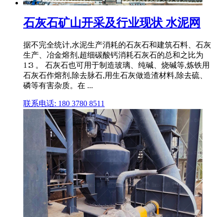
石灰石矿山开采及行业现状 水泥网
据不完全统计,水泥生产消耗的石灰石和建筑石料、石灰
生产、冶金熔剂,超细碳酸钙消耗石灰石的总和之比为
1∶3 。 石灰石也可用于制造玻璃、纯碱、烧碱等,炼铁用
石灰石作熔剂,除去脉石,用生石灰做造渣材料,除去硫、
磷等有害杂质。在 ...
联系电话: 180 3780 8511