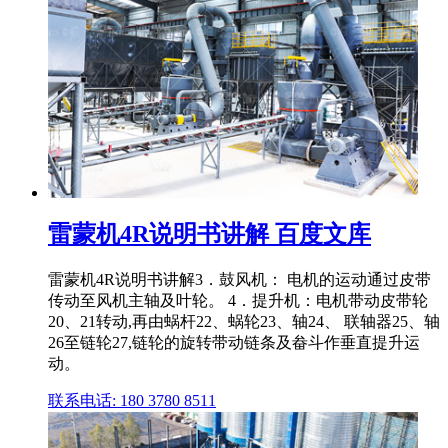
雷蒙机4R说明书讲解 百度文库
雷蒙机4R说明书讲解3．鼓风机： 电机的运动通过皮带
传动至风机主轴及叶轮。 4．提升机：电机带动皮带轮
20、21转动,再由蜗杆22、蜗轮23、轴24、 联轴器25、轴
26至链轮27,链轮的旋转带动链条及畚斗作垂直提升运
动。
联系电话: 180 3780 8511