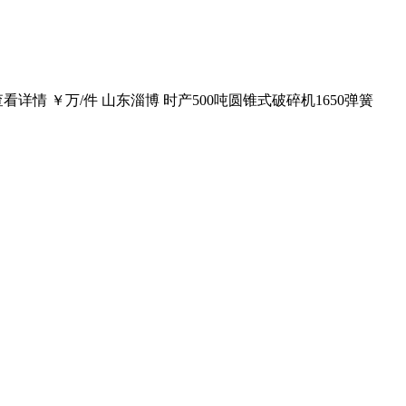
情 ￥万/件 山东淄博 时产500吨圆锥式破碎机1650弹簧