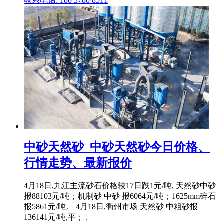
联系电话: 180 3780 8511
中砂天然砂_中砂天然砂今日价格、
行情走势、最新报价
4月18日,九江主流砂石价格较17日跌1元/吨, 天然砂中砂
报88103元/吨；机制砂 中砂 报6064元/吨；1625mm碎石
报5861元/吨。 4月18日,衢州市场 天然砂 中粗砂报
136141元/吨,平； .