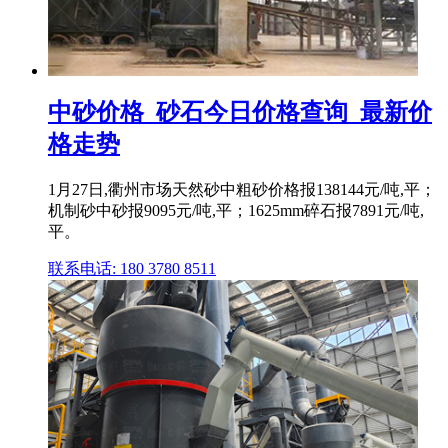
中砂价格_砂石今日价格查询_最新价
格走势
1月27日,衢州市场天然砂中粗砂价格报138144元/吨,平；
机制砂中砂报9095元/吨,平；1625mm碎石报7891元/吨,
平。
联系电话: 180 3780 8511