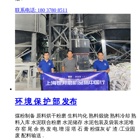
联系电话: 180 3780 8511
环 境 保 护 部 发布
煤粉制备 原料烘干粉磨 生料均化 熟料煅烧 熟料冷却 熟
料入库 水泥联合粉磨 水泥储存 水泥包装及袋装水泥堆
存 窑 尾 余 热 发 电 增 湿 塔 石 膏 粉煤灰 矿 渣 /工业固
废 配料输送 .