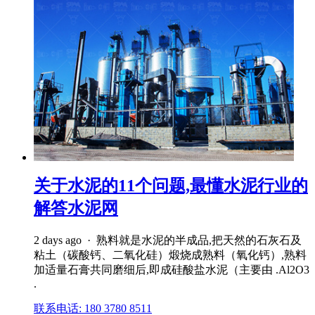
关于水泥的11个问题,最懂水泥行业的
解答水泥网
2 days ago · 熟料就是水泥的半成品,把天然的石灰石及
粘土（碳酸钙、二氧化硅）煅烧成熟料（氧化钙）,熟料
加适量石膏共同磨细后,即成硅酸盐水泥（主要由 .Al2O3
.
联系电话: 180 3780 8511