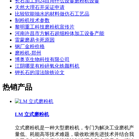
长石加工到24目用什么设备磨粉机设备
天然大理石开采证申请
比较软能抽水的材料做仿石工艺品
制粉机技术参数
黎明重工科技磨粉机宣传片
河南许昌市方解石超细粉体加工设备产能
雷蒙磨易卡死原因
钢厂金粉价格
磨粉机-郑州
博奥克生物科技有限公司
江阴哪里有粉碎氧化铁颜料机
钾长石的湿法除铁论文
热销产品
LM 立式磨粉机
立式磨粉机是一种大型磨粉机，专门为解决工业磨机产
量低、耗能高等技术难题，吸收欧洲先进技术并结合我