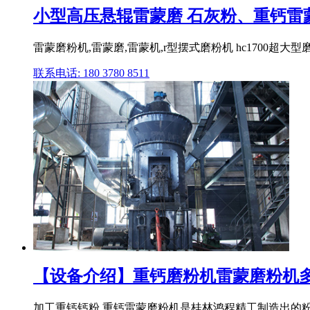
小型高压悬辊雷蒙磨 石灰粉、重钙雷蒙
雷蒙磨粉机,雷蒙磨,雷蒙机,r型摆式磨粉机 hc1700超大
联系电话: 180 3780 8511
【设备介绍】重钙磨粉机雷蒙磨粉机
加工重钙钙粉,重钙雷蒙磨粉机是桂林鸿程精工制造出的粉