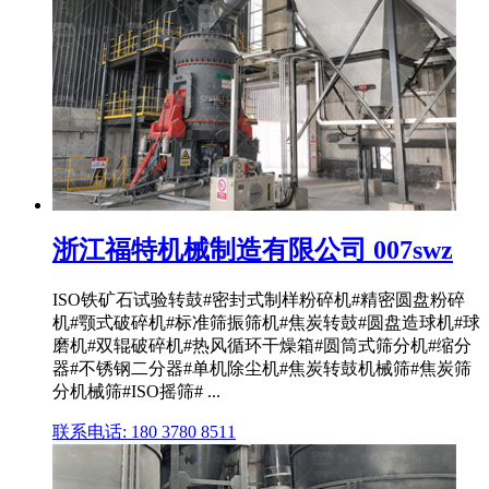
浙江福特机械制造有限公司 007swz
ISO铁矿石试验转鼓#密封式制样粉碎机#精密圆盘粉碎
机#颚式破碎机#标准筛振筛机#焦炭转鼓#圆盘造球机#球
磨机#双辊破碎机#热风循环干燥箱#圆筒式筛分机#缩分
器#不锈钢二分器#单机除尘机#焦炭转鼓机械筛#焦炭筛
分机械筛#ISO摇筛# ...
联系电话: 180 3780 8511