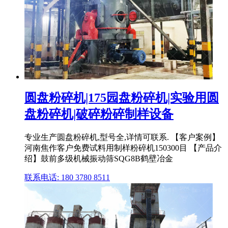
圆盘粉碎机|175园盘粉碎机|实验用圆
盘粉碎机|破碎粉碎制样设备
专业生产圆盘粉碎机,型号全,详情可联系. 【客户案例】
河南焦作客户免费试料用制样粉碎机150300目 【产品介
绍】鼓前多级机械振动筛SQG8B鹤壁冶金
联系电话: 180 3780 8511