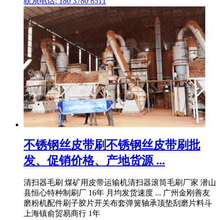
联系电话: 180 3780 8511
不锈钢丝皮带刷不锈钢丝皮带刷批
发、促销价格、产地货源 ...
清扫器毛刷 煤矿用皮带运输机清扫器滚筒毛刷厂家 潜山
县恒心特种制刷厂 16年 月均发货速度 ... 广州金刚善友
磨粉机配件刷子胶片开关布套弹簧轴承顶垫刮磨片料斗
上海镇俞贸易商行 1年