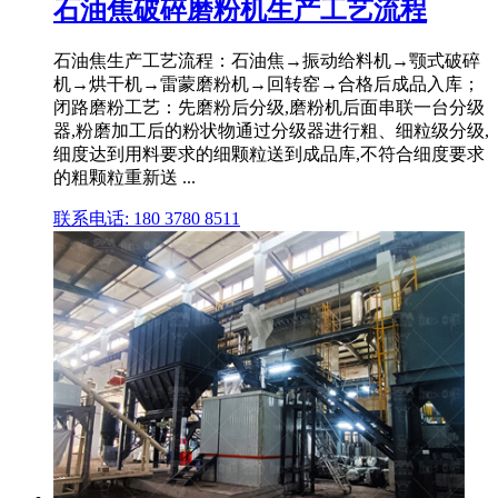
石油焦破碎磨粉机生产工艺流程
石油焦生产工艺流程：石油焦→振动给料机→颚式破碎
机→烘干机→雷蒙磨粉机→回转窑→合格后成品入库；
闭路磨粉工艺：先磨粉后分级,磨粉机后面串联一台分级
器,粉磨加工后的粉状物通过分级器进行粗、细粒级分级,
细度达到用料要求的细颗粒送到成品库,不符合细度要求
的粗颗粒重新送 ...
联系电话: 180 3780 8511