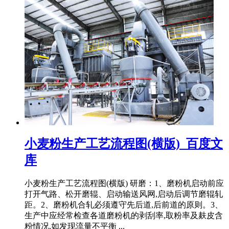
小麦粉生产工艺流程图(横版)_百度文
库
小麦粉生产工艺流程图(横版) 研磨：1、磨粉机启动前应
打开气路、松开磨辊、启动输送风网,启动后调节磨辊轧
距。2、磨粉机合轧必须遵守先后道,后前道的原则。3、
生产中应经常检查各道磨粉机的剥刮率,取粉率及麸皮含
粉情况,如发现流量不平衡 ...