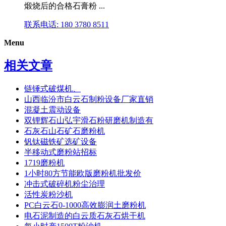
煅烧后的合格石膏粉 ...
联系电话: 180 3780 8511
Menu
相关文章
链锤式破煤机、
山西临汾市白云石制粉设备厂家直销
混凝土震动设备
双锂辉石山弘宇滑石粉研磨机制造有
石灰石山石矿石磨粉机
钒钛磁铁矿选矿设备
半移动式磨粉站招标
1719磨粉机
1小时80方节能欧版磨粉机批发价
冲击式破碎机粉尘治理
活性炭粉沙机
PC白云石0-1000高效膨润土磨粉机
电石泥制造的白云质石灰石烘干机