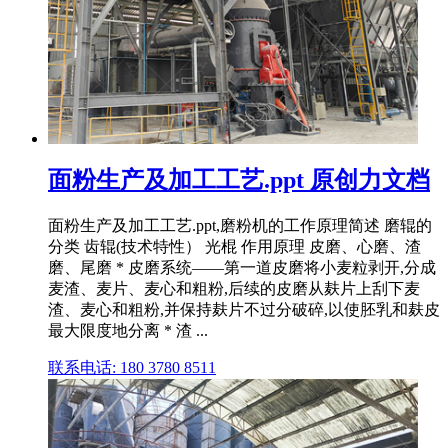
面粉生产及加工工艺.ppt 原创力文档
面粉生产及加工工艺.ppt,磨粉机的工作原理简述 磨辊的
分类 齿辊(技术特性） 光棍 作用原理 皮磨、心磨、渣
磨、尾磨 * 皮磨系统——第一道皮磨将小麦粒剥开,分成
麦渣、麦片、麦心和粗粉,后续的皮磨从麸片上刮下麦
渣、麦心和粗粉,并保持麸片不过分破碎,以使胚乳和麸皮
最大限度地分离 * 渣 ...
联系电话: 180 3780 8511