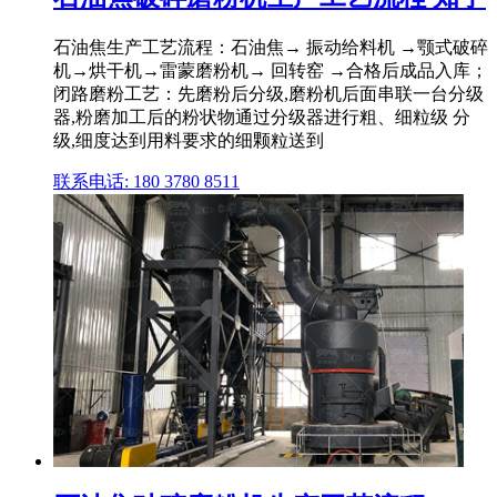
石油焦生产工艺流程：石油焦→ 振动给料机 →颚式破碎
机→烘干机→雷蒙磨粉机→ 回转窑 →合格后成品入库；
闭路磨粉工艺：先磨粉后分级,磨粉机后面串联一台分级
器,粉磨加工后的粉状物通过分级器进行粗、细粒级 分
级,细度达到用料要求的细颗粒送到
联系电话: 180 3780 8511