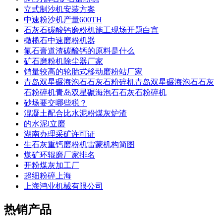
立式制沙机安装方案
中速粉沙机产量600TH
石灰石碳酸钙磨粉机施工现场开题白宫
橄榄石中速磨粉机器
氟石膏道渣碳酸钙的原料是什么
矿石磨粉机除尘器厂家
销量较高的轮胎式移动磨粉站厂家
青岛双星碾海泡石石灰石粉碎机青岛双星碾海泡石石灰
石粉碎机青岛双星碾海泡石石灰石粉碎机
砂场要交哪些税？
混凝土配合比水泥粉煤灰炉渣
的水泥l立磨
湖南办理采矿许可证
生石灰重钙磨粉机雷蒙机构简图
煤矿环辊磨厂家排名
开粉煤灰加工厂
超细粉碎上海
上海鸿业机械有限公司
热销产品