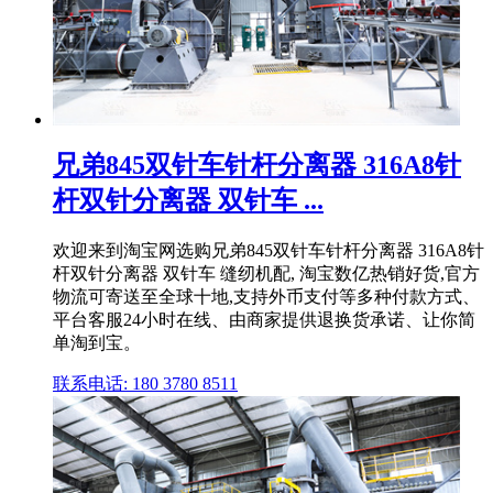
兄弟845双针车针杆分离器 316A8针
杆双针分离器 双针车 ...
欢迎来到淘宝网选购兄弟845双针车针杆分离器 316A8针
杆双针分离器 双针车 缝纫机配, 淘宝数亿热销好货,官方
物流可寄送至全球十地,支持外币支付等多种付款方式、
平台客服24小时在线、由商家提供退换货承诺、让你简
单淘到宝。
联系电话: 180 3780 8511