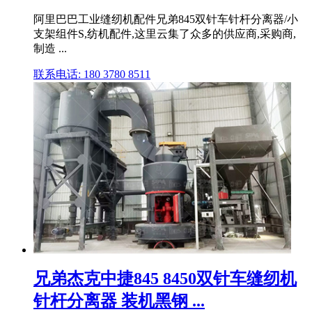
阿里巴巴工业缝纫机配件兄弟845双针车针杆分离器/小
支架组件S,纺机配件,这里云集了众多的供应商,采购商,
制造 ...
联系电话: 180 3780 8511
兄弟杰克中捷845 8450双针车缝纫机
针杆分离器 装机黑钢 ...