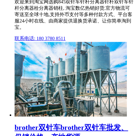
欢迎来到淘宝网选购845双针车针杆分离器针杆双针车针
杆分离器栓分离器销柱, 淘宝数亿热销好货,官方物流可
寄送至全球十地,支持外币支付等多种付款方式、平台客
服24小时在线、由商家提供退换货承诺、让你简单淘到
宝。
联系电话: 180 3780 8511
brother双针车brother双针车批发、