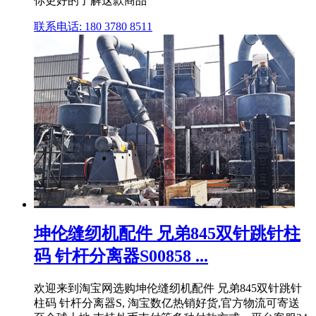
你更好的了解这款商品
联系电话: 180 3780 8511
坤伦缝纫机配件 兄弟845双针跳针柱
码 针杆分离器S00858 ...
欢迎来到淘宝网选购坤伦缝纫机配件 兄弟845双针跳针
柱码 针杆分离器S, 淘宝数亿热销好货,官方物流可寄送