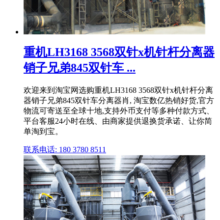
重机LH3168 3568双针x机针杆分离器
销子兄弟845双针车 ...
欢迎来到淘宝网选购重机LH3168 3568双针x机针杆分离
器销子兄弟845双针车分离器肖, 淘宝数亿热销好货,官方
物流可寄送至全球十地,支持外币支付等多种付款方式、
平台客服24小时在线、由商家提供退换货承诺、让你简
单淘到宝。
联系电话: 180 3780 8511