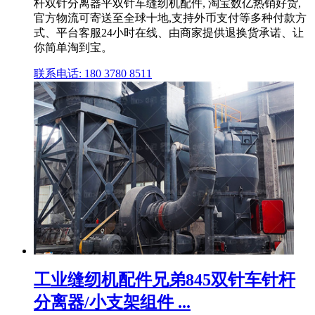
杆双针分离器平双针车缝纫机配件, 淘宝数亿热销好货,
官方物流可寄送至全球十地,支持外币支付等多种付款方
式、平台客服24小时在线、由商家提供退换货承诺、让
你简单淘到宝。
联系电话: 180 3780 8511
工业缝纫机配件兄弟845双针车针杆
分离器/小支架组件 ...