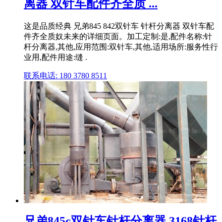
离器 双针车配件齐全质 ...
这是品质经典 兄弟845 842双针车 针杆分离器 双针车配
件齐全质奴未来的详细页面。加工定制:是,配件名称:针
杆分离器,其他,应用范围:双针车,其他,适用场所:服务性行
业用,配件用途:缝 .
联系电话: 180 3780 8511
兄弟845c双针车针杆分离器 3168针杆