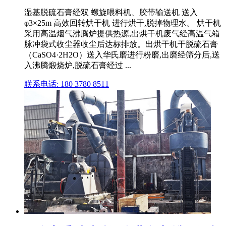
湿基脱硫石膏经双 螺旋喂料机、胶带输送机 送入
φ3×25m 高效回转烘干机 进行烘干,脱掉物理水。 烘干机
采用高温烟气沸腾炉提供热源,出烘干机废气经高温气箱
脉冲袋式收尘器收尘后达标排放。出烘干机干脱硫石膏
（CaSO4·2H2O）送入华氏磨进行粉磨,出磨经筛分后,送
入沸腾煅烧炉,脱硫石膏经过 ...
联系电话: 180 3780 8511