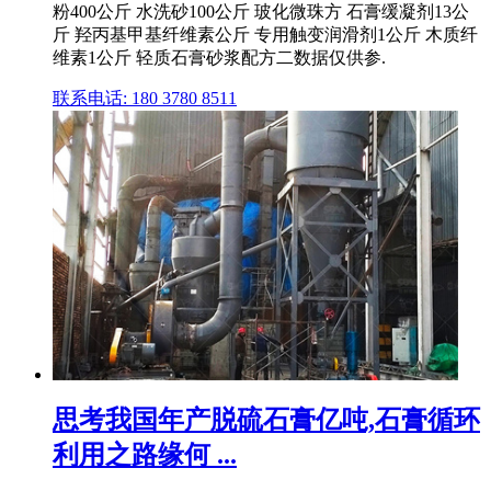
粉400公斤 水洗砂100公斤 玻化微珠方 石膏缓凝剂13公
斤 羟丙基甲基纤维素公斤 专用触变润滑剂1公斤 木质纤
维素1公斤 轻质石膏砂浆配方二数据仅供参.
联系电话: 180 3780 8511
思考我国年产脱硫石膏亿吨,石膏循环
利用之路缘何 ...