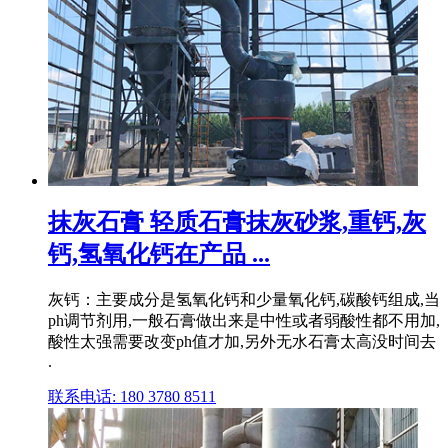
抹灰石膏 轻质石膏抹灰砂浆,重钙,灰
钙,氢氧化钙在产品 ...
灰钙：主要成分是氢氧化钙和少量氧化钙,碳酸钙组成,当
ph调节剂用,一般石膏做出来是中性或者弱酸性都不用加,
酸性太强需要改变ph值才加,另外无水石膏太高没时间去
.
联系电话: 180 3780 8511