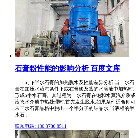
石膏粉性能的影响分析 百度文库
二、α、β半水石膏的加热脱水及性能差异分析 当二水石
膏在加压水蒸汽条件下或在含酸及盐的水溶液中加热时,
形成α半水石膏。其过程为二水石膏在饱和水蒸汽介质或
液态水介质中热处理时,首先发生脱水,如果条件适合则可
从二水石膏晶格中脱出一个半分子的结晶水,当液相的半
水石 .
联系电话: 180 3780 8511