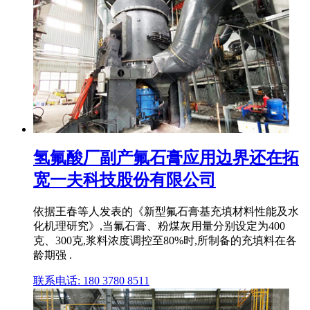
氢氟酸厂副产氟石膏应用边界还在拓
宽一夫科技股份有限公司
依据王春等人发表的《新型氟石膏基充填材料性能及水
化机理研究》,当氟石膏、粉煤灰用量分别设定为400
克、300克,浆料浓度调控至80%时,所制备的充填料在各
龄期强 .
联系电话: 180 3780 8511