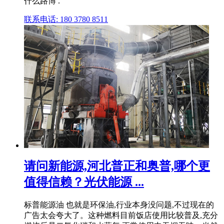
什么路博 .
联系电话: 180 3780 8511
请问新能源,河北普正和奥普,哪个更
值得信赖？光伏能源 ...
标普能源油 也就是环保油,行业本身没问题,不过现在的
广告太会夸大了。这种燃料目前饭店使用比较普及,充分