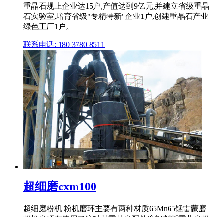
重晶石规上企业达15户,产值达到9亿元,并建立省级重晶
石实验室,培育省级"专精特新"企业1户,创建重晶石产业
绿色工厂1户。
联系电话: 180 3780 8511
超细磨cxm100
超细磨粉机 粉机磨环主要有两种材质65Mn65锰雷蒙磨