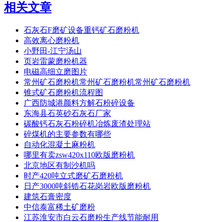
相关文章
石灰石F磨矿设备重钙矿石磨粉机
高效离心磨粉机
小野田-江宁汤山
页岩雷蒙磨粉机器
电磁高细立磨图片
常州矿石磨粉机常州矿石磨粉机常州矿石磨粉机
锥式矿石磨粉机流程图
广西防城港颜料方解石粉碎设备
东海县石英砂石灰石厂家
碳酸钙石灰石粉碎机冶炼废渣处理站
碎煤机的主要参数有哪些
自动化混凝土麻粉机
哪里有卖zsw420x110欧版磨粉机
北京地区有制沙机吗
时产420吨立式磨矿石磨粉机
日产3000吨斜锆石花岗岩欧版磨粉机
建筑石膏密度
中信泰富稀土矿磨粉
江苏淮安市白云石磨粉生产线节能耐用