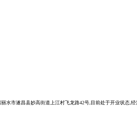
浙江省丽水市遂昌县妙高街道上江村飞龙路42号,目前处于开业状态,