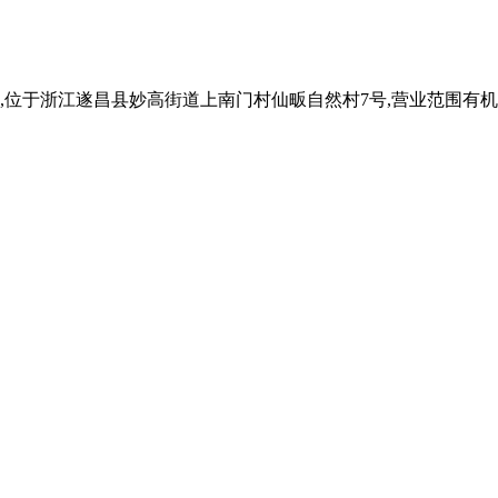
,位于浙江遂昌县妙高街道上南门村仙畈自然村7号,营业范围有