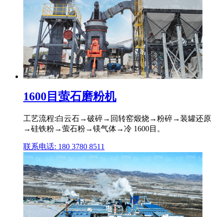
1600目萤石磨粉机
工艺流程:白云石→破碎→回转窑煅烧→粉碎→装罐还原
→硅铁粉→萤石粉→镁气体→冷 1600目。
联系电话: 180 3780 8511