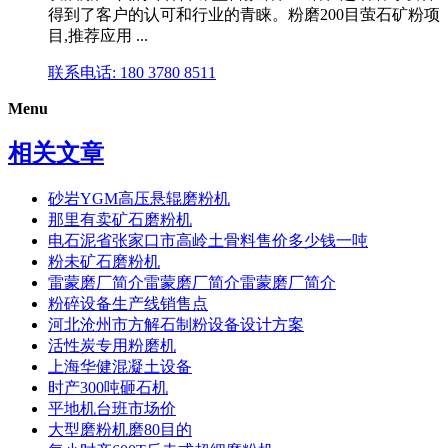
得到了客户的认可和行业的青睐。粉磨200目萤石矿粉项
目,推荐应用 ...
联系电话: 180 3780 8511
Menu
相关文章
砂岩YGM高压悬辊磨粉机
那里有卖矿石磨粉机
电石泥省张家口市高岭土骨料售价多少钱一吨
粉未矿石磨粉机
雷蒙磨厂简介雷蒙磨厂简介雷蒙磨厂简介
粉碎设备生产线销售点
河北沧州市方解石制粉设备设计方案
活性炭专用粉磨机
上海华健混凝土设备
时产300吨砸石机
平地机台班市场价
大型磨粉机磨80目的