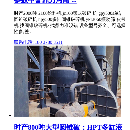
时产2000吨 2160给料机 jc160颚式破碎 机 gpy500s单缸
圆锥破碎机 hpy500多缸圆锥破碎机 ykr3060振动筛 皮带
机 找圆锥破碎机· 找鼎力准没错 设备型号齐全、可选择
性多,整 .
联系电话: 180 3780 8511
时产800吨大型圆锥破：HPT多缸液