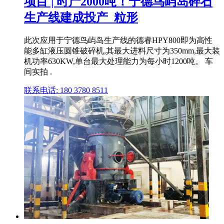
项目 | 时产2000吨！宁德鸟屿岛碎石
生产线建成投产_粒形
此次应用于宁德鸟屿岛生产线的德睿HPY800即为高性
能多缸液压圆锥破碎机,其最大进料尺寸为350mm,最大装
机功率630KW,单台最大处理能力为每小时1200吨。 车
间实拍 .
联系电话: 180 3780 8511