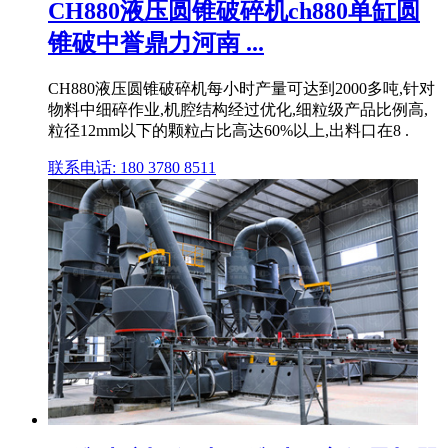
CH880液压圆锥破碎机ch880单缸圆
锥破中誉鼎力河南 ...
CH880液压圆锥破碎机每小时产量可达到2000多吨,针对
物料中细碎作业,机腔结构经过优化,细粒级产品比例高,
粒径12mm以下的颗粒占比高达60%以上,出料口在8 .
联系电话: 180 3780 8511