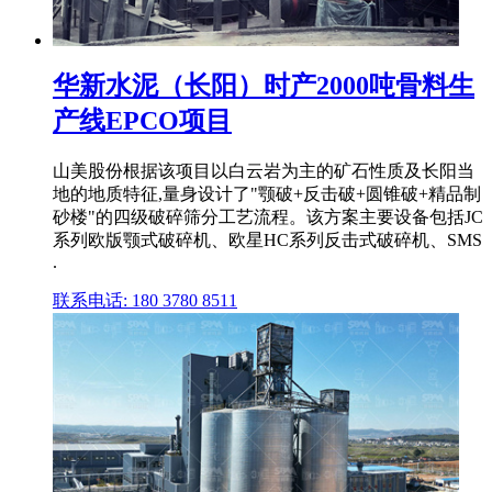
华新水泥（长阳）时产2000吨骨料生
产线EPCO项目
山美股份根据该项目以白云岩为主的矿石性质及长阳当
地的地质特征,量身设计了"颚破+反击破+圆锥破+精品制
砂楼"的四级破碎筛分工艺流程。该方案主要设备包括JC
系列欧版颚式破碎机、欧星HC系列反击式破碎机、SMS
.
联系电话: 180 3780 8511