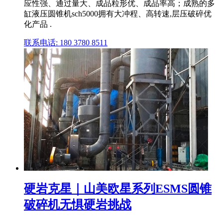
应性强、通过量大、成品粒形优、成品率高；成熟的多
缸液压圆锥机sch5000拥有大冲程、高转速,层压破碎优
化产品 .
联系电话: 180 3780 8511
硬岩克星｜山美欧星系列ESMS圆锥
破碎机无惧硬岩挑战