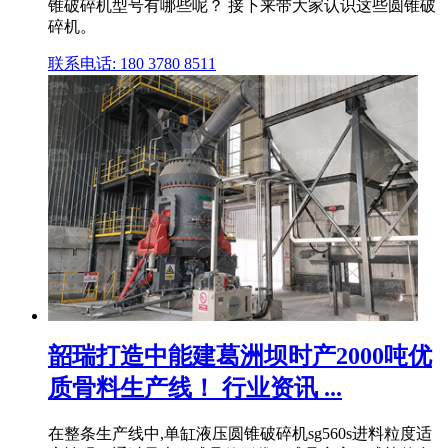
锥破碎机型号有哪些呢？ 接下来带大家认识这些圆锥破
碎机。
联系电话: 180 3780 8511
韶瑞打造中能建葛洲坝时产2000吨优
质骨料生产线！ 行业资讯 ...
在整条生产线中,单缸液压圆锥破碎机sg560s进料粒度适