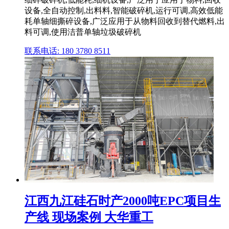
设备,全自动控制,出料料,智能破碎机,运行可调,高效低能
耗单轴细撕碎设备,广泛应用于从物料回收到替代燃料,出
料可调,使用洁普单轴垃圾破碎机
联系电话: 180 3780 8511
江西九江硅石时产2000吨EPC项目生
产线 现场案例 大华重工