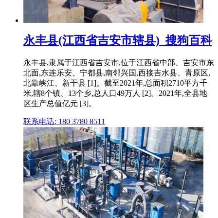
永丰县(江西省吉安市辖县)_搜狗百科
永丰县,隶属于江西省吉安市,位于江西省中部、吉安市东
北面,东连乐安、宁都县,南邻兴国,西接吉水县、青原区,
北靠峡江、新干县 [1]。截至2021年,总面积2710平方千
米,辖8个镇、13个乡,总人口49万人 [2]。2021年,全县地
区生产总值亿元 [3]。
联系电话: 180 3780 8511