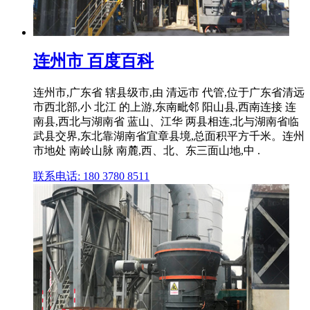
连州市 百度百科
连州市,广东省 辖县级市,由 清远市 代管,位于广东省清远
市西北部,小 北江 的上游,东南毗邻 阳山县,西南连接 连
南县,西北与湖南省 蓝山、江华 两县相连,北与湖南省临
武县交界,东北靠湖南省宜章县境,总面积平方千米。连州
市地处 南岭山脉 南麓,西、北、东三面山地,中 .
联系电话: 180 3780 8511