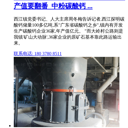
产值要翻番_中粉碳酸钙 ...
西江镇党委书记、人大主席周冬梅告诉记者,西江探明碳
酸钙储量100多亿吨,系"广东省碳酸钙之乡",镇内有开发
生产碳酸钙企业36家,年产值亿元。 "而大岭村公路则是
我镇'矿山大动脉',36家企业的原矿石基本靠此路运输出
来。
联系电话: 180 3780 8511