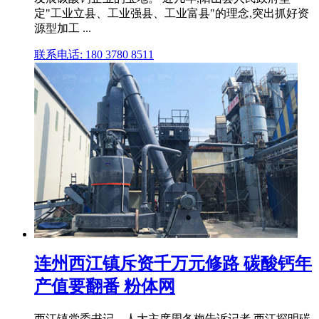
定"工业立县、工业强县、工业富县"的理念,突出抓好资
源型加工 ...
联系电话: 180 3780 8511
连州西江镇斥资千万元修路 碳酸钙年
产值要翻番 粉体网
西江镇党委书记、人大主席周冬梅告诉记者,西江探明碳