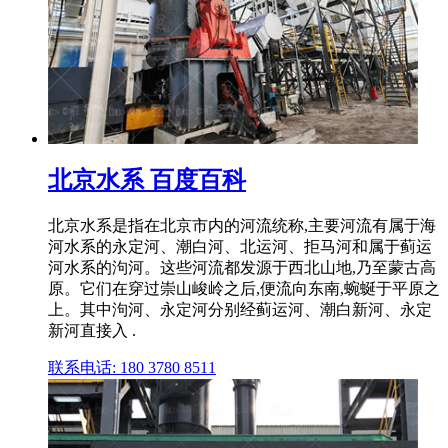
北京水系 百度百科
北京水系是指在北京市内的河流统称,主要河流有属于海
河水系的永定河、潮白河、北运河、拒马河和属于蓟运
河水系的泃河。这些河流都发源于西北山地,乃至蒙古高
原。它们在穿过崇山峻岭之后,便流向东南,蜿蜒于平原之
上。其中泃河、永定河分别经蓟运河、潮白新河、永定
新河直接入 .
联系电话: 180 3780 8511