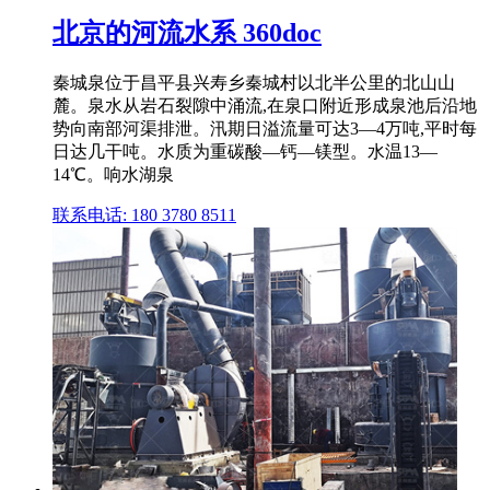
北京的河流水系 360doc
秦城泉位于昌平县兴寿乡秦城村以北半公里的北山山
麓。泉水从岩石裂隙中涌流,在泉口附近形成泉池后沿地
势向南部河渠排泄。汛期日溢流量可达3—4万吨,平时每
日达几干吨。水质为重碳酸—钙—镁型。水温13—
14℃。响水湖泉
联系电话: 180 3780 8511