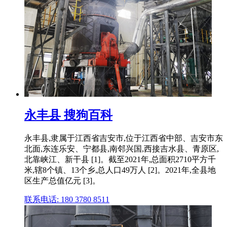
永丰县 搜狗百科
永丰县,隶属于江西省吉安市,位于江西省中部、吉安市东
北面,东连乐安、宁都县,南邻兴国,西接吉水县、青原区,
北靠峡江、新干县 [1]。截至2021年,总面积2710平方千
米,辖8个镇、13个乡,总人口49万人 [2]。2021年,全县地
区生产总值亿元 [3]。
联系电话: 180 3780 8511