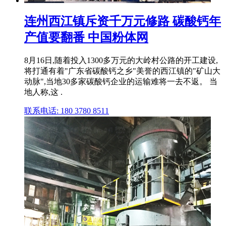
连州西江镇斥资千万元修路 碳酸钙年
产值要翻番 中国粉体网
8月16日,随着投入1300多万元的大岭村公路的开工建设,
将打通有着"广东省碳酸钙之乡"美誉的西江镇的"矿山大
动脉",当地30多家碳酸钙企业的运输难将一去不返。 当
地人称,这 .
联系电话: 180 3780 8511