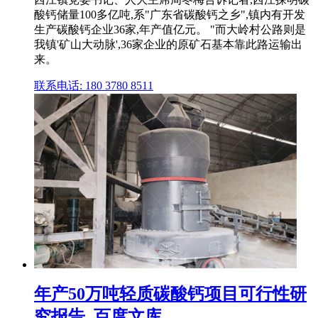
酸钙储量100多亿吨,系"广东省碳酸钙之乡",镇内有开发
生产碳酸钙企业36家,年产值亿元。 "而大岭村公路则是
我镇'矿山大动脉',36家企业的原矿石基本靠此路运输出
来。
联系电话: 180 3780 8511
年产50万吨轻质碳酸钙项目可行性研
究报告_百度文库