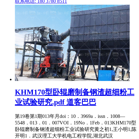
联系电话: 180 3780 8511
KHM170型卧辊磨制备钢渣超细粉工
业试验研究.pdf 道客巴巴
第19卷第1期013年月doi：10．3969a．issn．1008—
5548．013．01．007VOI．19No．1Feb．013KHM170型
卧辊磨制备钢渣超细粉工业试验研究黄之初1,王小明1,陈
开明1．武汉理工大学机电工程学院,湖北武汉