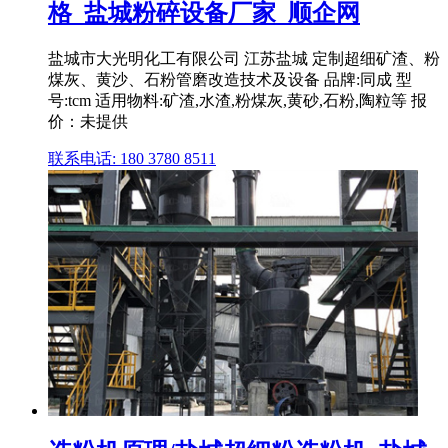
格_盐城粉碎设备厂家_顺企网
盐城市大光明化工有限公司 江苏盐城 定制超细矿渣、粉
煤灰、黄沙、石粉管磨改造技术及设备 品牌:同成 型
号:tcm 适用物料:矿渣,水渣,粉煤灰,黄砂,石粉,陶粒等 报
价：未提供
联系电话: 180 3780 8511