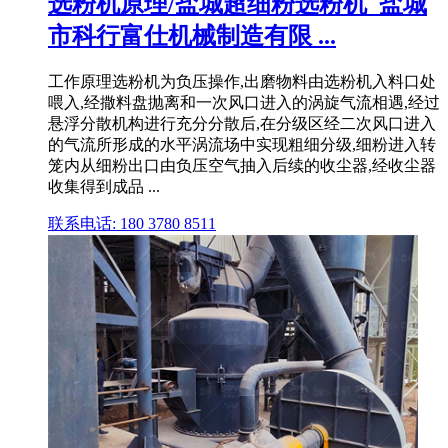
选粉机原理/盐城超细粉选粉机_盐城
市科行富仕机械制造有限 ...
工作原理选粉机为负压操作,出磨物料由选粉机入料口处
喂入,经撒料盘抛离和一次风口进入的涡旋气流相遇,经过
悬浮分散机构进行充分分散后,在分级区经二次风口进入
的气流所形成的水平涡流场中实现粗细分级,细粉进入转
笼内从细粉出口由负压空气抽入后续的收尘器,经收尘器
收集得到成品 ...
联系电话: 180 3780 8511