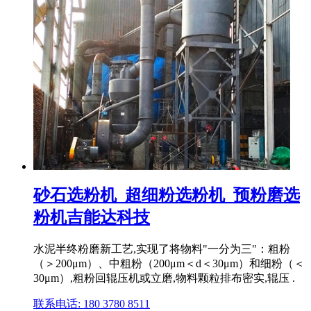
砂石选粉机_超细粉选粉机_预粉磨选
粉机吉能达科技
水泥半终粉磨新工艺,实现了将物料"一分为三"：粗粉
（＞200μm）、中粗粉（200μm＜d＜30μm）和细粉（＜
30μm）,粗粉回辊压机或立磨,物料颗粒排布密实,辊压 .
联系电话: 180 3780 8511