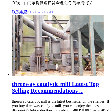
在线、由商家提供退换货承诺,让你简单淘到宝
联系电话: 180 3780 8511
threeway catalytic mill Latest Top
Selling Recommendations ...
threeway catalytic mill is the latest best seller on the shelves. If
you buy threeway catalytic mill, you can enjoy the latest
discount,freight reduction and subsidy. 去哪儿购买三元催化