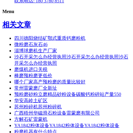
联系电话: 180 3780 8511
Menu
相关文章
四川德阳烧结矿鄂式重质钙磨粉机
微粉磨石灰石46
淄博球磨机生产厂家
沙石开采怎么办经营执照沙石开采怎么办经营执照沙石
开采怎么办经营执照
磨煤机进口关税
棒磨预粉磨更低价
哪个厂家高产预粉磨的质量比较好
常州雷蒙磨厂全新址
预粉磨砂粉立磨精品砂粉设备碳酸钙粉碎站产量550
华安高岭土矿区
苏州粉碎机苏州粉碎机
广西梧州华磁滑石粉设备雷蒙磨有限公司
方解石矿雷蒙机
YA1842粉体设备YA1842粉体设备YA1842粉体设备
粉磨机器有什么特点