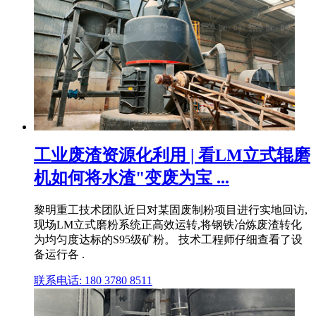
工业废渣资源化利用 | 看LM立式辊磨
机如何将水渣"变废为宝 ...
黎明重工技术团队近日对某固废制粉项目进行实地回访,
现场LM立式磨粉系统正高效运转,将钢铁冶炼废渣转化
为均匀度达标的S95级矿粉。 技术工程师仔细查看了设
备运行各 .
联系电话: 180 3780 8511