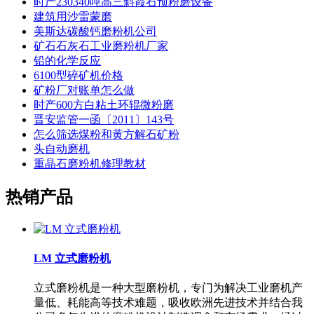
时产230340吨高三斜霞石预粉磨设备
建筑用沙雷蒙磨
美斯达碳酸钙磨粉机公司
矿石石灰石工业磨粉机厂家
铅的化学反应
6100型碎矿机价格
矿粉厂对账单怎么做
时产600方白粘土环辊微粉磨
晋安监管一函〔2011〕143号
怎么筛选煤粉和黄方解石矿粉
头自动磨机
重晶石磨粉机修理教材
热销产品
LM 立式磨粉机
立式磨粉机是一种大型磨粉机，专门为解决工业磨机产
量低、耗能高等技术难题，吸收欧洲先进技术并结合我