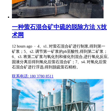
一种萤石混合矿中硫的脱除方法 X技
术网
12 hours ago · 4、s1. 对萤石混合矿进行制浆,得到第一
矿浆；5、s2. 调节第一矿浆的ph至酸性,得到第二矿浆；
6、s3. 将第二矿浆与氧化剂和催化剂混合,进行氧化反应,
固液分离后得到氧化后萤石混合矿；7、s4. 对氧化后萤
石混合矿进行浮选,得到脱硫萤石精粉。
联系电话: 180 3780 8511