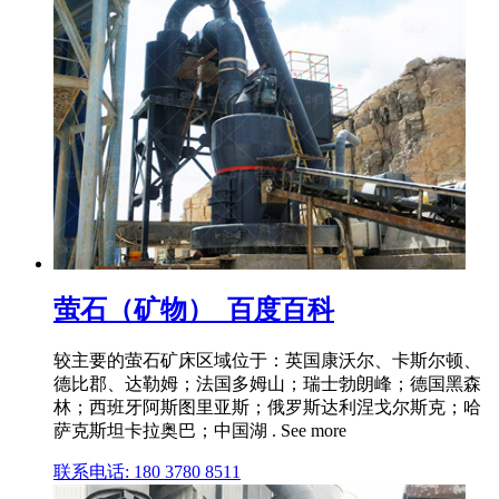
萤石（矿物）_百度百科
较主要的萤石矿床区域位于：英国康沃尔、卡斯尔顿、
德比郡、达勒姆；法国多姆山；瑞士勃朗峰；德国黑森
林；西班牙阿斯图里亚斯；俄罗斯达利涅戈尔斯克；哈
萨克斯坦卡拉奥巴；中国湖 . See more
联系电话: 180 3780 8511