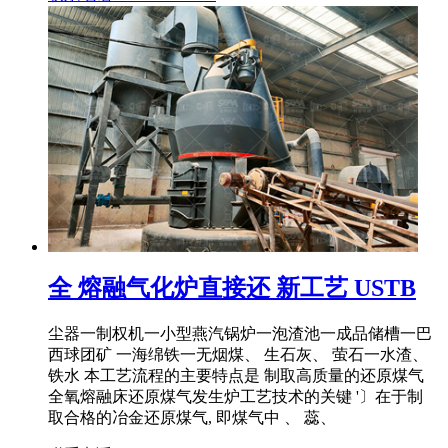
全 熔融气化炉直接还 新工艺 USTB
尘器一制权机一小型燕汽锅炉一泡渣池一成品储槽一巴
西球团矿 一海绵铁一无烟煤、 生石灰、 萤石一水渣、
铁水 本工艺流程的主要特点是 制取高质量的还原煤气
全氧熔融床还原煤气发生炉工艺技术的关键 '〕在于制
取合格的冶金还原煤气, 即煤气中 、 蕊、