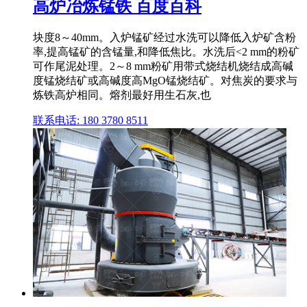
高炉冶炼锰铁 百度百科
块度8～40mm。入炉锰矿经过水洗可以降低入炉矿含粉
率,提高锰矿的含锰量,和降低焦比。水洗后<2 mm的粉矿
可作尾泥处理。2～8 mm粉矿用带式烧结机烧结成高碱
度锰烧结矿或高碱度高MgO锰烧结矿。对焦炭的要求与
炼铁高炉相同。熔剂最好用生石灰,也
联系电话: 180 3780 8511