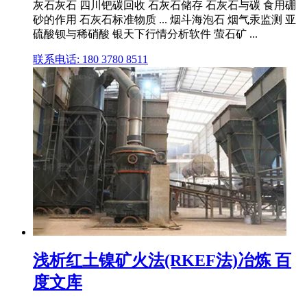
灰石灰石 四川钯碳回收 石灰石储存 石灰石与碳 食用硼
砂的作用 石灰石标准物质 ... 烟斗海泡石 烟气汞监测 亚
硫酸钡与稀硝酸 银天下行情分析软件 萤石矿 ...
联系电话: 180 3780 8511
浅析红土镍矿火法(RKEF法)冶炼 百
度文库