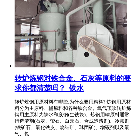
转炉炼钢对铁合金、石灰等原料的要
求你都清楚吗？_铁水
转炉炼钢用原材料有哪些,为什么要用精料? 炼钢用原材
料分为主原料、辅原料和各种铁合金。氧气顶吹转炉炼
钢用主原料为铁水和废钢(生铁块)。炼钢用辅原料通常
指造渣剂(石灰、萤石、白云石、合成造渣剂)、冷却剂
(铁矿石、氧化铁皮、烧结矿、球团矿)、增碳剂以及氧
气、氮 .