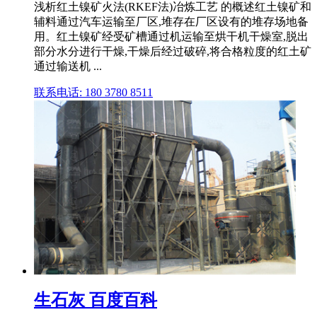
浅析红土镍矿火法(RKEF法)冶炼工艺 的概述红土镍矿和
辅料通过汽车运输至厂区,堆存在厂区设有的堆存场地备
用。红土镍矿经受矿槽通过机运输至烘干机干燥室,脱出
部分水分进行干燥,干燥后经过破碎,将合格粒度的红土矿
通过输送机 ...
联系电话: 180 3780 8511
生石灰 百度百科