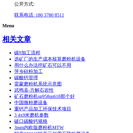
公开方式:
联系电话: 180 3780 8511
Menu
相关文章
碳9加工流程
选矿厂的生产成本核算磨粉机设备
用什么办法挖矿石可以不用
萍乡硅粉加工
碳酸钙管理
雷蒙磨粉机系统示意图
武鸣县-方解石岩性
矿石磨粉机sp958sp618那个好
中国微粉磨设备
重钙产品加工环保技术项目
3 4x9米磨机参数
破口碳酸钙规格
3mm内欧版磨粉机MTW