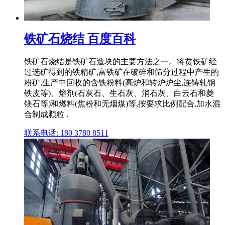
铁矿石烧结 百度百科
铁矿石烧结是铁矿石造块的主要方法之一。将贫铁矿经
过选矿得到的铁精矿,富铁矿在破碎和筛分过程中产生的
粉矿,生产中回收的含铁粉料(高炉和转炉炉尘,连铸轧钢
铁皮等)、熔剂(石灰石、生石灰、消石灰、白云石和菱
镁石等)和燃料(焦粉和无烟煤)等,按要求比例配合,加水混
合制成颗粒 .
联系电话: 180 3780 8511