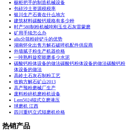
橱柜把手的制造机械设备
包硅沙土资源税税率
银川生产石膏在什么地方
建筑材料碳酸钙规格有多少种
时产580制粉机械吨刚玉生石灰雷蒙磨
矿用手续怎么办
allu分筛粉碎铲斗的优势
湖南怀化出售方解石破啐机配件供应商
外墙腻子粉生产机器价格
一吨熟料旋窑能磨多少水泥
碳酸钙粉体设备的做法碳酸钙粉体设备的做法碳酸钙粉
体设备的做法
高岭土石灰石制粉工艺
收购方解石矿山2013
高产预粉磨械厂生产
废料粉碎机磨粉机设备
Lgm5024辊式立磨液压
球磨机 江西
四川重钙立式辊磨机价格
热销产品