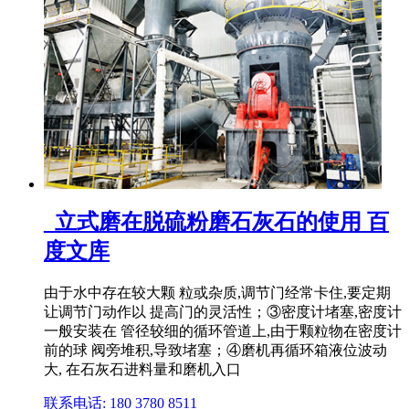
_立式磨在脱硫粉磨石灰石的使用 百
度文库
由于水中存在较大颗 粒或杂质,调节门经常卡住,要定期
让调节门动作以 提高门的灵活性；③密度计堵塞,密度计
一般安装在 管径较细的循环管道上,由于颗粒物在密度计
前的球 阀旁堆积,导致堵塞；④磨机再循环箱液位波动
大, 在石灰石进料量和磨机入口
联系电话: 180 3780 8511