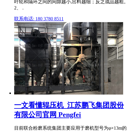
叶轮和隔环之间的间隙越小,出料越细；反之成品越粗。
2、 .
联系电话: 180 3780 8511
一文看懂辊压机_江苏鹏飞集团股份
有限公司官网 Pengfei
目前联合粉磨系统集团主要应用于磨机型号为φ×13m的