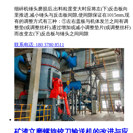
细碎机锤头磨损后,出料粒度变大时应将左(下)反击板向
里推进,减小锤头与反击板间隙,使间隙保证在1015mm,现
有的调整方式有三种：①左右盖板与机体发兰之间有调
整垫(或调整丝杆),通过增加或减小调整垫片(或调整丝杆)
而改变左(下)反击板与锤头之间间隙
联系电话: 180 3780 8511
矿渣立磨螺旋铰刀输送机的改进与应