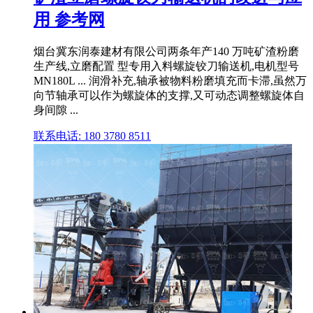
用 参考网
烟台冀东润泰建材有限公司两条年产140 万吨矿渣粉磨
生产线,立磨配置 型专用入料螺旋铰刀输送机,电机型号
MN180L ... 润滑补充,轴承被物料粉磨填充而卡滞,虽然万
向节轴承可以作为螺旋体的支撑,又可动态调整螺旋体自
身间隙 ...
联系电话: 180 3780 8511