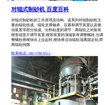
对辊式制砂机 百度百科
对辊式制砂机的工作原理及结构、该系列对辊制砂机主
要由辊轮组成、辊轮支撑轴承、压紧和调节装置以及驱
动装置等部分组成。出料粒度的调节：两辊轮之间装有
楔形或垫片调节装置,楔形装置的顶端装有调整螺栓,当调
整螺栓将楔块向上拉起时,楔块将活动辊轮顶离固定轮,即
两辊轮间隙 .
联系电话: 180 3780 8511