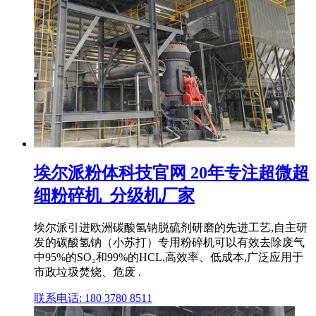
埃尔派粉体科技官网 20年专注超微超
细粉碎机_分级机厂家
埃尔派引进欧洲碳酸氢钠脱硫剂研磨的先进工艺,自主研
发的碳酸氢钠（小苏打）专用粉碎机可以有效去除废气
中95%的SO₂和99%的HCL,高效率、低成本,广泛应用于
市政垃圾焚烧、危废 .
联系电话: 180 3780 8511