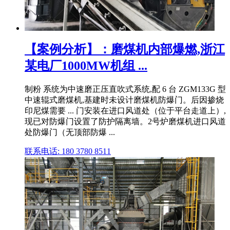
【案例分析】：磨煤机内部爆燃,浙江
某电厂1000MW机组 ...
制粉 系统为中速磨正压直吹式系统,配 6 台 ZGM133G 型
中速辊式磨煤机,基建时未设计磨煤机防爆门。后因掺烧
印尼煤需要 ... 门安装在进口风道处（位于平台走道上）,
现已对防爆门设置了防护隔离墙。2号炉磨煤机进口风道
处防爆门（无顶部防爆 ...
联系电话: 180 3780 8511