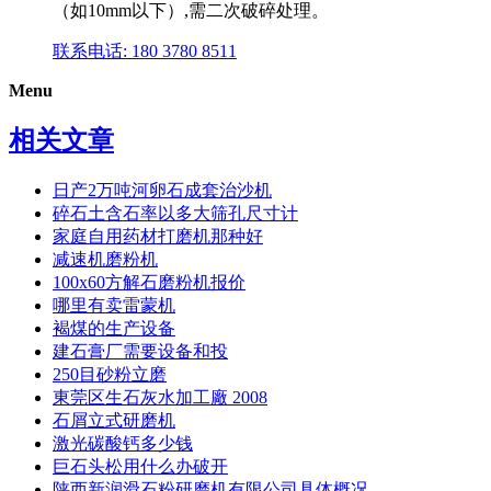
（如10mm以下）,需二次破碎处理。
联系电话: 180 3780 8511
Menu
相关文章
日产2万吨河卵石成套治沙机
碎石土含石率以多大筛孔尺寸计
家庭自用药材打磨机那种好
减速机磨粉机
100x60方解石磨粉机报价
哪里有卖雷蒙机
褐煤的生产设备
建石膏厂需要设备和投
250目砂粉立磨
東莞区生石灰水加工廠 2008
石屑立式研磨机
激光碳酸钙多少钱
巨石头松用什么办破开
陕西新润滑石粉研磨机有限公司具体概况