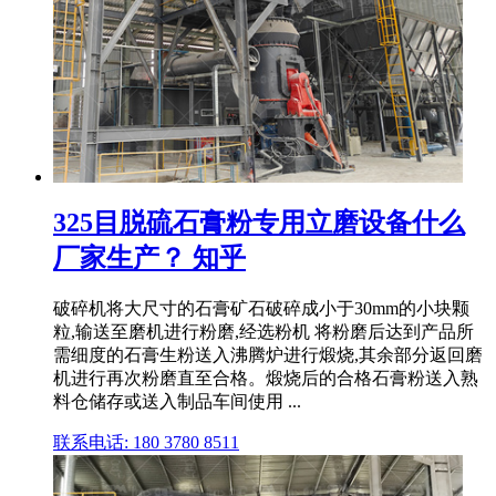
325目脱硫石膏粉专用立磨设备什么
厂家生产？ 知乎
破碎机将大尺寸的石膏矿石破碎成小于30mm的小块颗
粒,输送至磨机进行粉磨,经选粉机 将粉磨后达到产品所
需细度的石膏生粉送入沸腾炉进行煅烧,其余部分返回磨
机进行再次粉磨直至合格。煅烧后的合格石膏粉送入熟
料仓储存或送入制品车间使用 ...
联系电话: 180 3780 8511