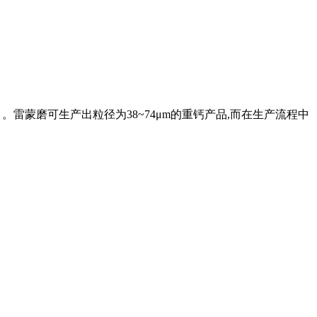
雷蒙磨可生产出粒径为38~74μm的重钙产品,而在生产流程中