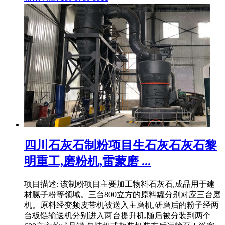
四川石灰石制粉项目生石灰石灰石黎
明重工,磨粉机,雷蒙磨 ...
项目描述: 该制粉项目主要加工物料石灰石,成品用于建
材腻子粉等领域。三台800立方的原料罐分别对应三台磨
机。原料经变频皮带机被送入主磨机,研磨后的粉子经两
台板链输送机分别进入两台提升机,随后被分装到两个