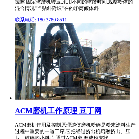
搓擦 固定球磨机转速,采用不同的球磨时间,观察粉体的
混合情况"当贴斜附坡"在的①筒倾体斜
联系电话: 180 3780 8511
ACM磨机工作原理 豆丁网
ACM磨机作用及控制原理游侠磨机粉碎是粉末涂料生产
过程中重要的一道工序,它把经过挤出机熔融挤出、压
片、破碎的小料片,通过ACM磨,磨成粉末状..