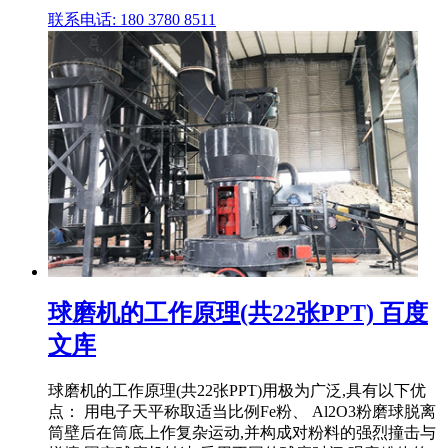
联系电话: 180 3780 8511
球磨机的工作原理(共22张PPT) 百度
文库
球磨机的工作原理(共22张PPT)用极为广泛,具有以下优
点： 用电子天平称取适当比例Fe粉、 Al2O3粉磨球脱离
筒壁后在筒底上作复杂运动,并构成对粉料的强烈撞击与