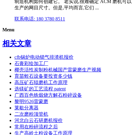
制造机构如何创建它。 老实说,很难确定 ACM 磨机可以
生产的网目尺寸。但是,平均而言,它们 ...
联系电话: 180 3780 8511
Menu
相关文章
cfb锅炉电动锁气排渣机报价
石膏彩绘加工厂
椰壳活性炭制粉机械国产雷蒙磨生产视频
育苗蛭石设备要投资多少钱
高压矿石辊磨机工作原理
选镁矿的工艺流程 patent
广西百色铁煅烧方解石粉碎设备
黎明9526雷蒙磨
莱歇分离器
二次磨粉顶管机
河北白云石研磨机报价
常用在粉碎流程之后
生产高岭土粉设备工作原理