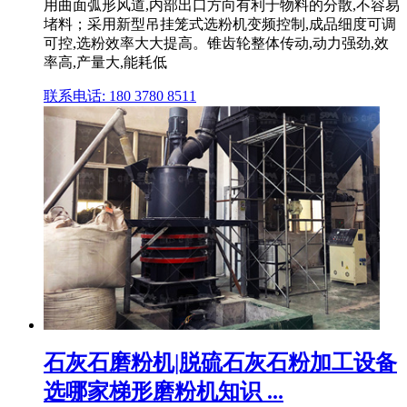
用曲面弧形风道,内部出口方向有利于物料的分散,不容易
堵料；采用新型吊挂笼式选粉机变频控制,成品细度可调
可控,选粉效率大大提高。锥齿轮整体传动,动力强劲,效
率高,产量大,能耗低
联系电话: 180 3780 8511
石灰石磨粉机|脱硫石灰石粉加工设备
选哪家梯形磨粉机知识 ...