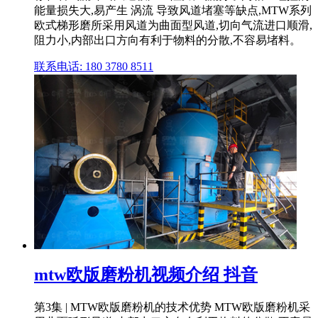
能量损失大,易产生 涡流 导致风道堵塞等缺点,MTW系列
欧式梯形磨所采用风道为曲面型风道,切向气流进口顺滑,
阻力小,内部出口方向有利于物料的分散,不容易堵料。
联系电话: 180 3780 8511
mtw欧版磨粉机视频介绍 抖音
第3集 | MTW欧版磨粉机的技术优势 MTW欧版磨粉机采