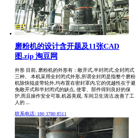
磨粉机的设计含开题及11张CAD
图.zip 淘豆网
外形 目前, 磨粉机的外形有：敞开式,半封闭式,全封闭式
三种。 本机采用全封闭式外形,所谓全封闭是指整个磨粉
机除快辊皮带轮外,均布置在密封罩内,它的优越性在于避
免敞开式和半封闭式的缺点, 使零、部件得到良好的保
护,而且操作安全可靠,机器美观, 车间卫生清洁,改善了工
人的 ...
联系电话: 180 3780 8511