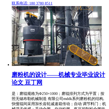
联系电话: 180 3780 8511
磨粉机的设计——机械专业毕业设计
论文 豆丁网
是：磨辊规格为Φ250×1000；磨辊排列方式为平置；按
照无锡布勒机械制造 有限公司mddk系列磨粉机的结构,
快慢辊间采用加长齿轮减速箱传动；自动 调节料门；机
械浮子传感；手动合闸、自动松闸、气压控制松合闸的