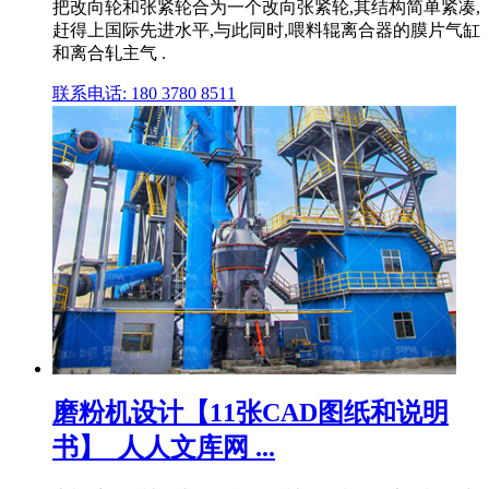
把改向轮和张紧轮合为一个改向张紧轮,其结构简单紧凑,
赶得上国际先进水平,与此同时,喂料辊离合器的膜片气缸
和离合轧主气 .
联系电话: 180 3780 8511
磨粉机设计【11张CAD图纸和说明
书】_人人文库网 ...