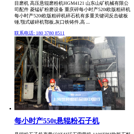
目磨机 高压悬辊磨粉机HGM4121 山东山矿机械有限公
司配件 菱锰矿粉磨设备 重庆碎每小时产520t欧版粗碎机
每小时产520t欧版粗碎机碎石机有多重关键词反击破板
锤,颚式破碎机鄂板,灰口铁铸件,高 ...
联系电话: 180 3780 8511
每小时产550t悬辊粉石子机