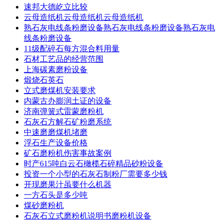
速邦大德屹立比较
云母造纸机云母造纸机云母造纸机
熟石灰电线条粉磨设备熟石灰电线条粉磨设备熟石灰电
线条粉磨设备
11级配碎石每方混合料用量
石材工艺品的经营范围
上海碳素磨粉设备
煅烧石英石
立式磨煤机安装要求
内蒙古办膨润土证的设备
济南弹簧式雷蒙磨粉机
石灰石方解石矿粉磨系统
中速磨磨煤机堵磨
浮石生产设备价格
矿石磨粉机伤害事故案例
时产615吨白云石橄榄石碎精品砂粉设备
投资一个小型的石灰石制粉厂需要多少钱
开现磨果汁虽要什么机器
一方石头是多少吨
煤砂磨粉机
石灰石立式磨粉机说明书磨粉机设备