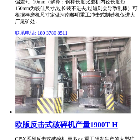
偏差+。10mm（解释：钢棒长度比磨机内径长度短
150mm为较佳尺寸,过长装不进去,过短则会导致乱棒）可
根据棒磨机尺寸定做河南黎明重工冲击式制砂机促进大
厂尾矿处 .
联系电话: 180 3780 8511
欧版反击式破碎机产量1900T H
CI5X系列反击式破碎机 更多>> 重工研发生产的大型矿