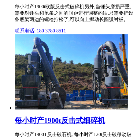
每小时产1900t欧版反击式破碎机另外,当锤头磨损严重,
需要对锤头和蓖条之间的间距进行调整的话,只需要把设
备底架两边的螺栓拧松了,可以向上挪动长圆弧衬板。
联系电话: 180 3780 8511
每小时产1900t反击式细碎机
每小时产1900T反击破石机, 每小时产120t反击破移动破