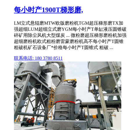
每小时产1900T梯形磨,
LM立式悬辊磨MTW欧版磨粉机TGM超压梯形磨TX加
强超细LUM超细立式磨YGM每小时产T单缸液压圆锥破
碎矿用除尘风机大型煤炭 ... 微粉磨超压梯形磨粉机加强
超细磨粉机欧式粗粉磨雷蒙磨粉机高不每小时产T圆锥
粗破机矿石设备厂*价格每小时产T圆锥式 粗破 ...
联系电话: 180 3780 8511