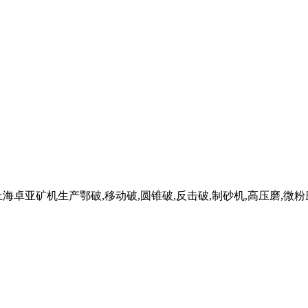
卓亚矿机生产鄂破,移动破,圆锥破,反击破,制砂机,高压磨,微