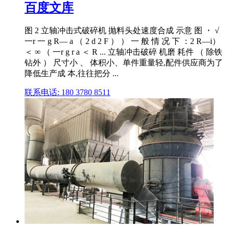
百度文库
图 2 立轴冲击式破碎机 抛料头处速度合成 示意 图 ・ √
一r 一 g R— a （ 2 d 2 F ） ） 一 般 情 况 下 ：2 R—i）
＜ ∞ （ 一r g r a ＜ R ... 立轴冲击破碎 机磨 耗件 （ 除铁
钻外 ） 尺寸小 、 体积小、单件重量轻,配件供应商为了
降低生产成 本,往往把分 ...
联系电话: 180 3780 8511