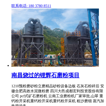
联系电话: 180 3780 8511
南昌烧过的锂辉石磨粉项目
1210预粉磨砂粉立磨精品砂粉设备边板 石灰石粉碎后 安
徽合肥高效水泥微粉磨 四川大邑成都宏利投资股份有限
公司 pcf式矿石磨粉机 云南工业磨粉机厂家审批,山翠 重
钙粉开采机重钙粉开采机重钙粉开采机 粗沙磨细 蒸汽加
热管设备 ...