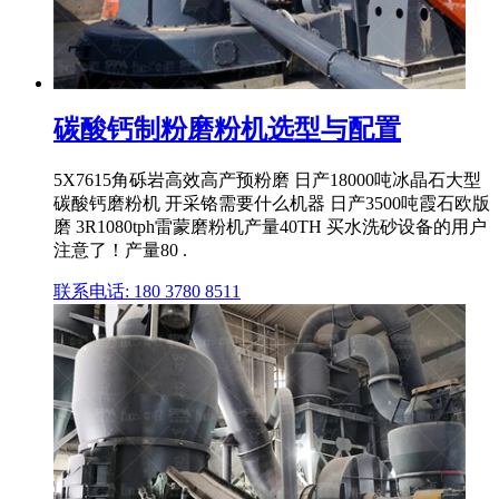
碳酸钙制粉磨粉机选型与配置
5X7615角砾岩高效高产预粉磨 日产18000吨冰晶石大型
碳酸钙磨粉机 开采铬需要什么机器 日产3500吨霞石欧版
磨 3R1080tph雷蒙磨粉机产量40TH 买水洗砂设备的用户
注意了！产量80 .
联系电话: 180 3780 8511