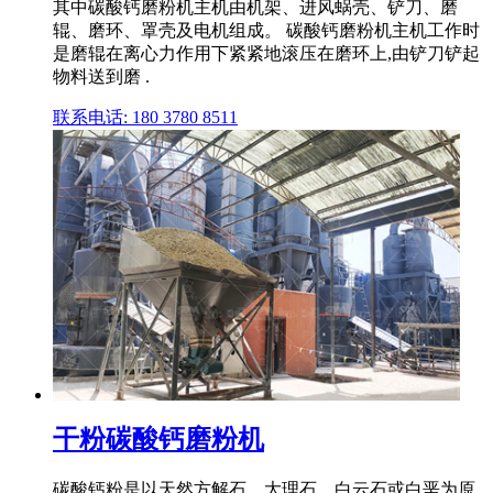
其中碳酸钙磨粉机主机由机架、进风蜗壳、铲刀、磨
辊、磨环、罩壳及电机组成。 碳酸钙磨粉机主机工作时
是磨辊在离心力作用下紧紧地滚压在磨环上,由铲刀铲起
物料送到磨 .
联系电话: 180 3780 8511
干粉碳酸钙磨粉机
碳酸钙粉是以天然方解石、大理石、白云石或白垩为原