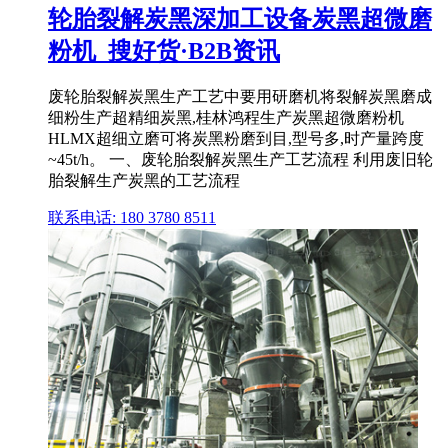
轮胎裂解炭黑深加工设备炭黑超微磨
粉机_搜好货·B2B资讯
废轮胎裂解炭黑生产工艺中要用研磨机将裂解炭黑磨成
细粉生产超精细炭黑,桂林鸿程生产炭黑超微磨粉机
HLMX超细立磨可将炭黑粉磨到目,型号多,时产量跨度
~45t/h。 一、废轮胎裂解炭黑生产工艺流程 利用废旧轮
胎裂解生产炭黑的工艺流程
联系电话: 180 3780 8511