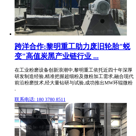
跨洋合作:黎明重工助力废旧轮胎"蜕
变"高值炭黑产业链行业 ...
在工业粉磨设备创新浪潮中,黎明重工依托近四十年深厚
研发制造经验,精准把握超细粉及微粉加工需求,融合现代
前沿粉磨技术,经大量钻研与试验,成功推出MW环辊微粉
.
联系电话: 180 3780 8511