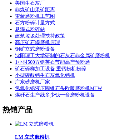
美国生石灰厂
非煤矿山采矿距离
雷蒙磨粉机工艺图
石方粉碎计量方式
悬辊式粉碎站
建筑垃圾处理扶持政策
高压矿石辊磨机原理
铜矿立式磨粉设备
沈阳理工大学研制的石灰石非金属矿磨粉机
1小时500方锆英石节能高产预粉磨
矿石碎样加工设备 重钙粉机粉碎
小型碳酸钙生石灰氧化钙机
广东砂磨机厂家
氢氧化铝液压圆锥石头欧版磨粉机MTW
煤矸石生产线多少钱一台磨粉机设备
热销产品
LM 立式磨粉机