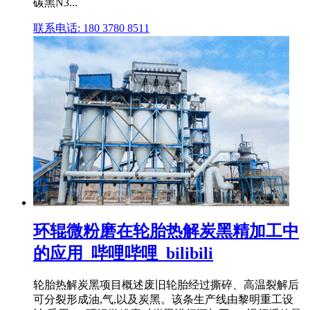
碳黑N3...
联系电话: 180 3780 8511
环辊微粉磨在轮胎热解炭黑精加工中
的应用_哔哩哔哩_bilibili
轮胎热解炭黑项目概述废旧轮胎经过撕碎、高温裂解后
可分裂形成油,气,以及炭黑。该条生产线由黎明重工设