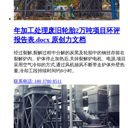
年加工处理废旧轮胎2万吨项目环评
报告表.docx 原创力文档
经过裂解,裂解过程中分解的炭黑及轮胎中的钢丝存留在
裂解炉内。炉体停止加热后,关掉裂解炉电机、电源,项目
采用空气冷却的方式,通过风机抽风不断带走炉体外壁热
量,冷却工段持续时间约8小时。
联系电话: 180 3780 8511