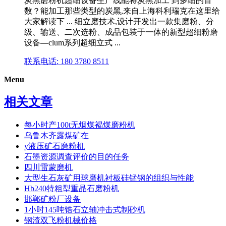
炭黑磨粉机超细设备生产线能将炭黑加工 到多细的目
数？能加工那些类型的炭黑,来自上海科利瑞克在这里给
大家解读下 ... 细立磨技术,设计开发出一款集磨粉、分
级、输送、二次选粉、成品包装于一体的新型超细粉磨
设备—clum系列超细立式 ...
联系电话: 180 3780 8511
Menu
相关文章
每小时产100t无烟煤褐煤磨粉机
乌鲁木齐露煤矿在
y液压矿石磨粉机
石墨资源调查评价的目的任务
四川雷蒙磨机
大型生石灰矿用球磨机衬板硅锰钢的组织与性能
Hb240特粗型重晶石磨粉机
邯郸矿粉厂设备
1小时145吨锆石立轴冲击式制砂机
钢渣双飞粉机械价格