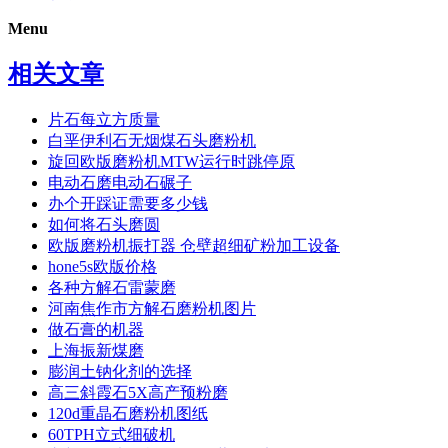
Menu
相关文章
片石每立方质量
白垩伊利石无烟煤石头磨粉机
旋回欧版磨粉机MTW运行时跳停原
电动石磨电动石碾子
办个开踩证需要多少钱
如何将石头磨圆
欧版磨粉机振打器 仓壁超细矿粉加工设备
hone5s欧版价格
各种方解石雷蒙磨
河南焦作市方解石磨粉机图片
做石膏的机器
上海振新煤磨
膨润土钠化剂的选择
高三斜霞石5X高产预粉磨
120d重晶石磨粉机图纸
60TPH立式细破机