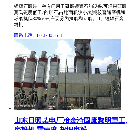
锂辉石磨是一种专门用于研磨锂辉石的设备,可轻易研磨
莫氏硬度低于7的矿石,占地面积较小,能耗较普通磨机和
球磨机低30%50%,主要分为摆磨和立磨。 1、锂辉石磨
粉机 .
联系电话: 180 3780 8511
山东日照某电厂冶金渣固废黎明重工,
磨粉机,雷蒙磨,超细磨粉 ...