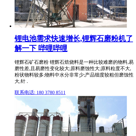
锂电池需求快速增长,锂辉石磨粉机了
解一下 哔哩哔哩
锂辉石矿石磨粉 锂辉石焙烧料是一种比较难磨的物料,易
磨性差,且易磨性变化较大;原料磨蚀性大;原料粒度不大,
粉状物料较多;物料中水分非常少;产品细度较粗但磨蚀性
大,针 .
联系电话: 180 3780 8511