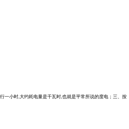
运行一小时,大约耗电量是千瓦时,也就是平常所说的度电；三、按