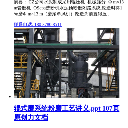
摘要： CZ公司水泥制成采用辊压机+机械筛分+Ф m×13
m管磨机+OSepa选粉机水泥预粉磨闭路系统,改造时将1
号磨Ф m×13 m（磨尾单风机）改造为前置辊压 .
联系电话: 180 3780 8511
辊式磨系统粉磨工艺讲义.ppt 107页
原创力文档