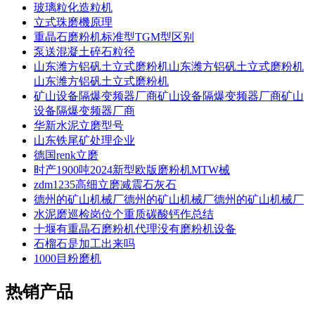
玻璃粒化造粒机
立式珠磨機原理
重晶石磨粉机标准型TGM型区别
泵送混凝土碎石粒径
山东潍方铝矾土立式磨粉机山东潍方铝矾土立式磨粉机
山东潍方铝矾土立式磨粉机
矿山设备隔爆变频器厂商矿山设备隔爆变频器厂商矿山
设备隔爆变频器厂商
华新水泥立磨型号
山东铁尾矿处理企业
德国renk立磨
时产1900吨2024新型欧版磨粉机MTW械
zdm1235高细立磨减震石灰石
德州的矿山机械厂德州的矿山机械厂德州的矿山机械厂
水泥磨巡检岗位个重质碳酸钙作总结
十堰有重晶石磨粉机代理没有磨粉机设备
石榴石是加工出来吗
1000目粉磨机
热销产品