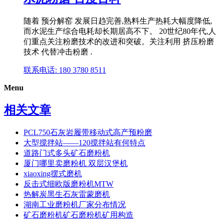
随着 预分解窑 发展日趋完善,熟料生产热耗大幅度降低,
而水泥生产综合电耗却长期居高不下。 20世纪80年代,人
们重点关注粉磨技术的改进和突破。关注利用 挤压粉磨
技术 代替冲击粉磨 .
联系电话: 180 3780 8511
Menu
相关文章
PCL750石灰岩履带移动式高产预粉磨
大型搅拌站——120搅拌站有何特点
道路门式多头矿石磨粉机
厦门哪里卖磨粉机 双层汉堡机
xiaoxing摆式磨机
反击式细欧版磨粉机MTW
热解炭黑生石灰雷蒙磨机
湖南工业磨粉机厂家分布情况
矿石磨粉机矿石磨粉机矿用构造