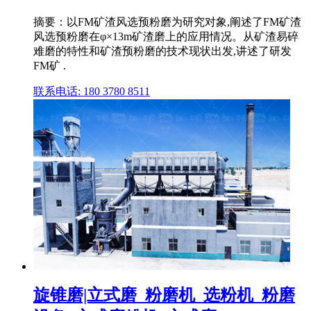
摘要：以FM矿渣风选预粉磨为研究对象,阐述了FM矿渣
风选预粉磨在φ×13m矿渣磨上的应用情况。从矿渣易碎
难磨的特性和矿渣预粉磨的技术现状出发,讲述了研发
FM矿 .
联系电话: 180 3780 8511
旋锥磨|立式磨_粉磨机_选粉机_粉磨