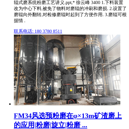
辊式磨系统粉磨工艺讲义.ppt,* 徐云峰 3400 1.下料装置
改为中心下料,被免了物料对磨辊的冲刷和磨损. 2.设置了
磨辊向外翻转,对检修磨辊时起到了方便作用. 3.磨辊可根
据情 .
联系电话: 180 3780 8511
FM34风选预粉磨在φ×13m矿渣磨上
的应用|粉磨|旋立|粉磨 ...