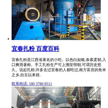
宜春扎粉 百度百科
宜春扎粉是江西省著名的小吃。以色白如银,条索柔韧,入
口爽滑著称。手工扎粉生产可上溯至明朝,可谓历史悠
久。说起扎粉,许多去过宜春的人都吃过,南方富庶的鱼米
之乡,自古以来就 .
联系电话: 180 3780 8511