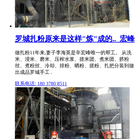
罗城扎粉原来是这样"炼"成的.._宏峰
做扎粉11年来,妻子李海英是辛宏峰唯一的帮工。 从洗
米、浸米、磨米、压榨水浆、搓米团、煮米团、挤粉
丝、煮粉丝、冷却、排粉、晒粉、搓粉、扎把分装到做
出成品罗城手工 .
联系电话: 180 3780 8511