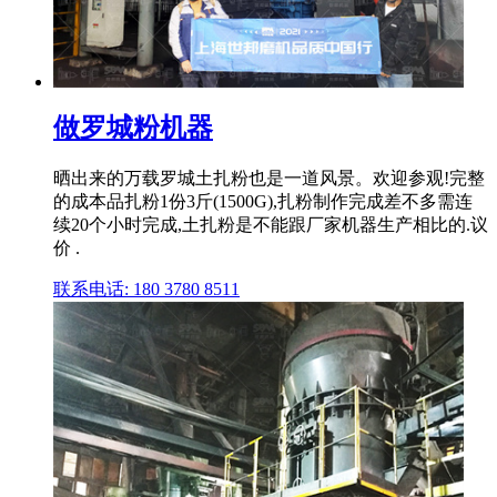
做罗城粉机器
晒出来的万载罗城土扎粉也是一道风景。欢迎参观!完整
的成本品扎粉1份3斤(1500G),扎粉制作完成差不多需连
续20个小时完成,土扎粉是不能跟厂家机器生产相比的.议
价 .
联系电话: 180 3780 8511