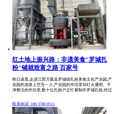
红土地上振兴路：非遗美食"罗城扎
粉"铺就致富之路 百家号
秋日凌晨,走进江西万载县罗城镇扎粉美食文化产业园,产
业园的道路上空无一人,产业园的作坊里却灯火通明。干
净整洁的作坊里,数十位扎粉户正忙着制作罗城扎粉,经过
.
联系电话: 180 3780 8511