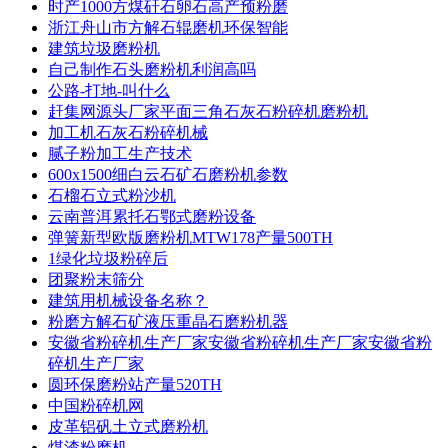
时产1000方煤矸石卵石高产预粉磨
浙江舟山市方解石辊磨机环保智能
建筑垃圾磨粉机
自己制作石头磨粉机利润高吗
公路-打地-叫什么
赶集网源头厂家平面三角石灰石粉碎机磨粉机
加工机石灰石粉碎机械
腻子粉加工生产技术
600x1500细白云石矿石磨粉机参数
石榴石立式粉沙机
云南普洱累托石鄂式磨粉设备
弹簧新型欧版磨粉机MTW178产量500TH
1绿化垃圾粉碎后
团聚粉末筛分
建筑用机械设备名称？
粉磨方解石矿液压重晶石磨粉机器
安徽省粉碎机生产厂家安徽省粉碎机生产厂家安徽省粉
碎机生产厂家
圆环保磨粉站产量520TH
中国粉碎机网
皮革铝矾土立式磨粉机
煤渣粉磨机