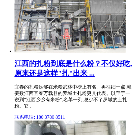
江西的扎粉到底是什么粉？不仅好吃,
原来还是这样"扎"出来 ...
宜春的扎粉足够在米粉武林中榜上有名。再往细一点,就
要数江西宜春万载县的罗城土扎粉更具代表。以至于一
说到"江西乡乡有米粉",名单一列,总少不了罗城的土扎
粉。它 .
联系电话: 180 3780 8511