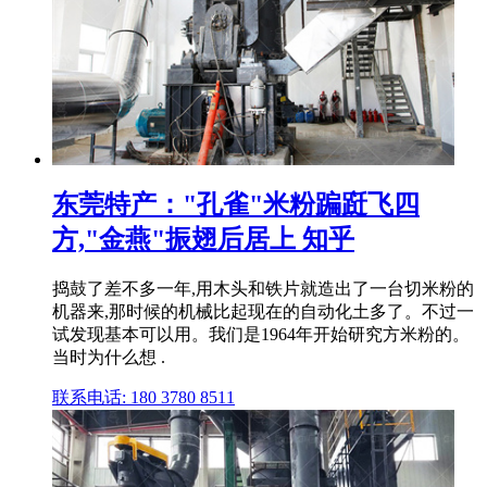
东莞特产："孔雀"米粉蹁跹飞四
方,"金燕"振翅后居上 知乎
捣鼓了差不多一年,用木头和铁片就造出了一台切米粉的
机器来,那时候的机械比起现在的自动化土多了。不过一
试发现基本可以用。我们是1964年开始研究方米粉的。
当时为什么想 .
联系电话: 180 3780 8511