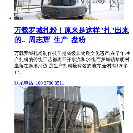
万载罗城扎粉！原来是这样"扎"出来
的.._周志辉_生产_盘粉
万载罗城扎粉制作技艺是省级非物质文化遗产,在早年,生
产扎粉的传统工艺都离不开水流和水碓,而罗城镇黎明村
坐落在泰溪河边,是生产扎粉最有名的地方,全村有120多
户 .
联系电话: 180 3780 8511