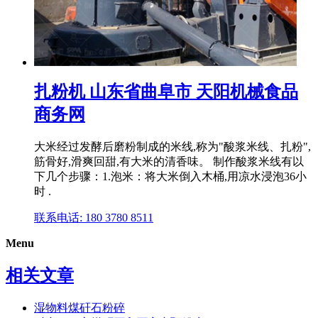
扎粉机 山东省曲阜市 天阳机械食品
商务网
大米经过发酵后磨粉制成的米线,称为"酸浆米线、扎粉",
筋骨好,滑爽回甜,有大米的清香味。 制作酸浆米线有以
下几个步骤：1.泡米：将大米倒入木桶,用凉水浸泡36小
时 .
联系电话: 180 3780 8511
Menu
相关文章
湿物料煤矸石粉碎