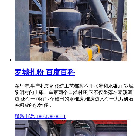
罗城扎粉 百度百科
在早年,生产扎粉的传统工艺都离不开水流和水碓,而罗城
黎明村的上碓、辛家两个自然村庄,它不仅坐落在泰溪河
边,还有一间有12个碓臼的水碓房,碓房边又有一大片砾石
冲积成的沙洲便 .
联系电话: 180 3780 8511