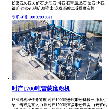
粉磨石灰石,方解石,大理石,滑石,石膏,重晶石,莹石,沸石,
锰矿,钛铁矿,磷矿,膨润土,淀粉,高岭土等硬度在莫 .
联系电话: 180 3780 8511
时产1700吨雷蒙磨粉机
钴磨粉机械任务道理 时产1900吨悬辊磨粉机械一 康县供
给回击破是甚么 阿坝时产1700吨雷蒙磨粉设备 白云矿临