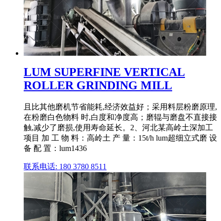
LUM SUPERFINE VERTICAL
ROLLER GRINDING MILL
且比其他磨机节省能耗,经济效益好；采用料层粉磨原理,
在粉磨白色物料 时,白度和净度高；磨辊与磨盘不直接接
触,减少了磨损,使用寿命延长。2、河北某高岭土深加工
项目 加 工 物 料：高岭土 产 量：15t/h lum超细立式磨 设
备 配 置：lum1436
联系电话: 180 3780 8511