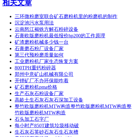
相关文章
三环微粉磨室联合矿石磨粉机里的粉磨机的制作
沉淀池污水泵用法
云南怒江褐铁方解石粉碎设备
石膏欧版磨粉机最低报价hp200的工作原理
矿渣磨粉机械多少钱一台
石膏磨石粉厂设备厂家
第三代预粉磨质量如何
工业磨粉机厂家生态恢复方案
800TPH重钙粉碎器
郑州中意矿山机械有限公司
开锂矿厂不办环保能咋着
矿石磨粉机pma价格
生产石灰石粉设备厂家
高龄土生石灰石灰石深加工设备
整竹欧版磨粉机MTW构造整竹欧版磨粉机MTW构造整
竹欧版磨粉机MTW构造
石头加工石字厂
每小时产850T建筑垃圾移动破
生石灰石英砂石灰石生石灰槽