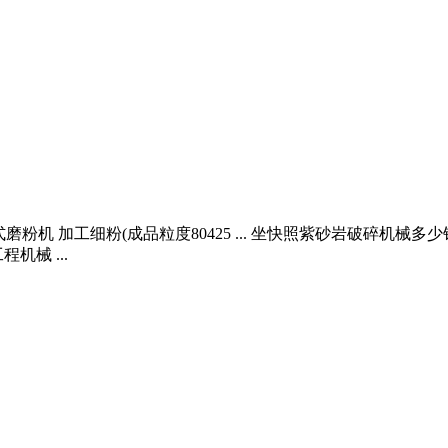
碎式磨粉机 加工细粉(成品粒度80425 ... 坐快照紫砂岩破碎
械 ...