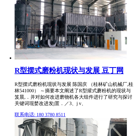
R型摆式磨粉机现状与发展 豆丁网
R型摆式磨粉机现状与发展 陈国庆 （桂林矿山机械厂,桂
林541000） ～摘要本文阐述了R型攉式蘑粉机的现状与
笈晨,．并对如何改进磨物机各大组件进行了研究与探讨
关键词现婪改进发j置．／3、j v、
联系电话: 180 3780 8511